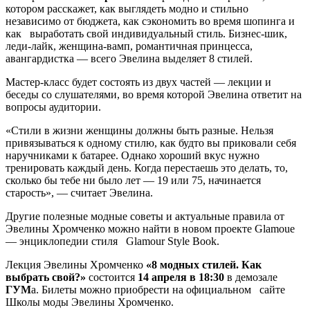
котором расскажет, как выглядеть модно и стильно
независимо от бюджета, как сэкономить во время шопинга и
как выработать свой индивидуальный стиль. Бизнес-шик,
леди-лайк, женщина-вамп, романтичная принцесса,
авангардистка — всего Эвелина выделяет 8 стилей.
Мастер-класс будет состоять из двух частей — лекции и
беседы со слушателями, во время которой Эвелина ответит на
вопросы аудитории.
«Стили в жизни женщины должны быть разные. Нельзя
привязываться к одному стилю, как будто вы приковали себя
наручниками к батарее. Однако хороший вкус нужно
тренировать каждый день. Когда перестаешь это делать, то,
сколько бы тебе ни было лет — 19 или 75, начинается
старость», — считает Эвелина.
Другие полезные модные советы и актуальные правила от
Эвелины Хромченко можно найти в новом проекте Glamoue
— энциклопедии стиля Glamour Style Book.
Лекция Эвелины Хромченко
«8 модных стилей. Как
выбрать свой?»
состоится
14 апреля в 18:30
в демозале
ГУМ
а. Билеты можно приобрести на официальном сайте
Школы моды Эвелины Хромченко.