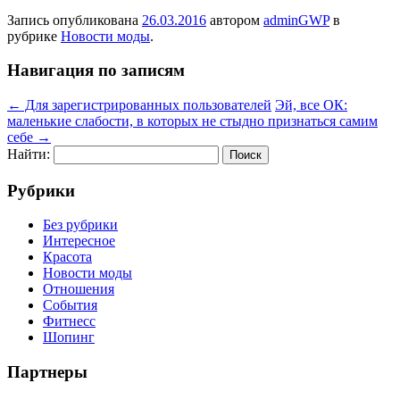
Запись опубликована
26.03.2016
автором
adminGWP
в
рубрике
Новости моды
.
Навигация по записям
←
Для зарегистрированных пользователей
Эй, все ОК:
маленькие слабости, в которых не стыдно признаться самим
себе
→
Найти:
Рубрики
Без рубрики
Интересное
Красота
Новости моды
Отношения
События
Фитнесс
Шопинг
Партнеры