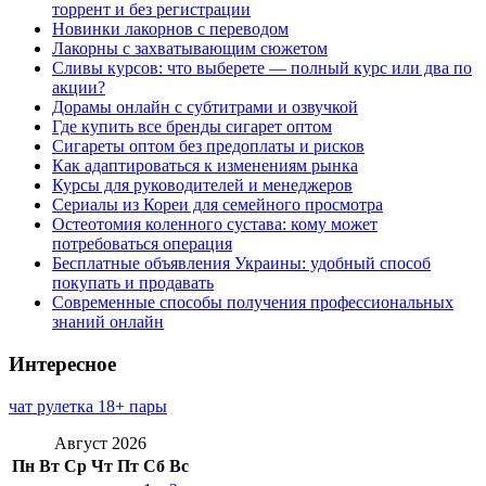
торрент и без регистрации
Новинки лакорнов с переводом
Лакорны с захватывающим сюжетом
Сливы курсов: что выберете — полный курс или два по
акции?
Дорамы онлайн с субтитрами и озвучкой
Где купить все бренды сигарет оптом
Сигареты оптом без предоплаты и рисков
Как адаптироваться к изменениям рынка
Курсы для руководителей и менеджеров
Сериалы из Кореи для семейного просмотра
Остеотомия коленного сустава: кому может
потребоваться операция
Бесплатные объявления Украины: удобный способ
покупать и продавать
Современные способы получения профессиональных
знаний онлайн
Интересное
чат рулетка 18+ пары
Август 2026
Пн
Вт
Ср
Чт
Пт
Сб
Вс