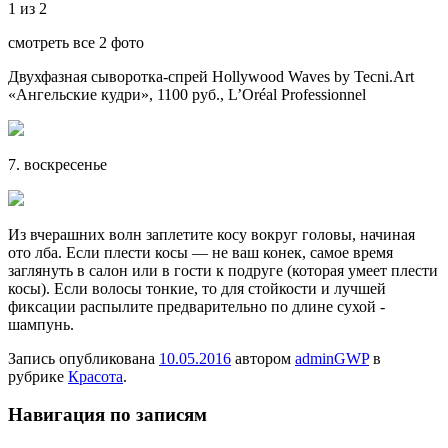
1 из 2
смотреть все 2 фото
Двухфазная сыворотка-спрей Hollywood Waves by Tecni.Art
«Ангельские кудри», 1100 руб., L’Oréal Professionnel
7. воскресенье
Из вчерашних волн заплетите косу вокруг головы, начиная
ото лба. Если плести косы — не ваш конек, самое время
заглянуть в салон или в гости к подруге (которая умеет плести
косы). Если волосы тонкие, то для стойкости и лучшей
фиксации распылите предварительно по длине сухой ­
шампунь.
Запись опубликована
10.05.2016
автором
adminGWP
в
рубрике
Красота
.
Навигация по записям