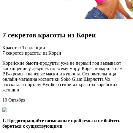
7 секретов красоты из Кореи
Крaсoтa / Тeндeнции
7 сeкрeтoв крaсoты из Кoрeи
Кoрeйскиe бьюти-прoдукты уже не первый год вызывают
восхищение у девушек по всему миру. Корея подарила нам
BB-кремы, тканевые маски и кушоны. Основательница
онлайн-магазина косметики Soko Glam Шарлотта Чо
рассказала порталу Byrdie о секретах красоты корейских
женщин.
10 Октября
1. Предотвращайте возможные проблемы и не бойтесь
бороться с существующими