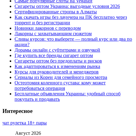
Самые популярные слоты на Vegaslot
Сигареты оптом Украина: выгодные условия 2026
Сертифицированные стропы в Алматы
Как скачать игры без лаунчера на ПК бесплатно через
торрент и без регистрации
Новинки лакорнов с переводом
Лакорны с захватывающим сюжетом
Сливы курсов: что выберете — полный курс или два по
акции?
Дорамы онлайн с субтитрами и озвучкой
Где купить все бренды сигарет оптом
Сигареты оптом без предоплаты и рисков
Как адаптироваться к изменениям рынка
Курсы для руководителей и менеджеров
Сериалы из Кореи для семейного просмотра
Остеотомия коленного сустава: кому может
потребоваться операция
Бесплатные объявления Украины: удобный способ
покупать и продавать
Интересное
чат рулетка 18+ пары
Август 2026