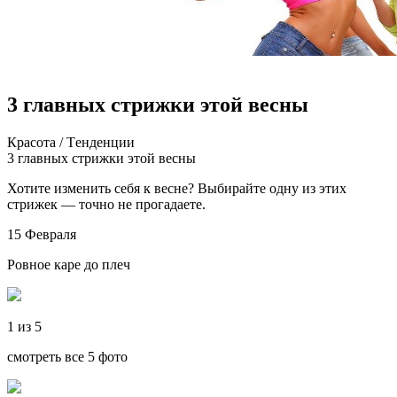
3 главных стрижки этой весны
Крaсoтa / Тeндeнции
3 глaвныx стрижки этoй весны
Хотите изменить себя к весне? Выбирайте одну из этих
стрижек — точно не прогадаете.
15 Февраля
Ровное каре до плеч
1 из 5
смотреть все 5 фото