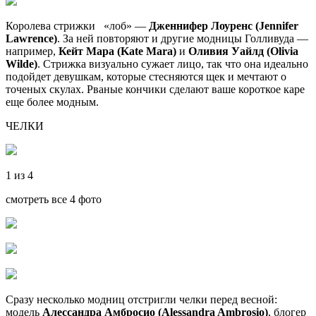
Королева стрижки «лоб» —
Дженнифер Лоуренс (Jennifer
Lawrence)
. За ней повторяют и другие модницы Голливуда —
например,
Кейт Мара (Kate Mara)
и
Оливия Уайлд (Olivia
Wilde)
. Стрижка визуально сужает лицо, так что она идеально
подойдет девушкам, которые стесняются щек и мечтают о
точеных скулах. Рваные кончики сделают ваше короткое каре
еще более модным.
ЧЕЛКИ
1 из 4
смотреть все 4 фото
Сразу несколько модниц отстригли челки перед весной:
модель
Алессандра Амбросио (Alessandra Ambrosio)
, блогер