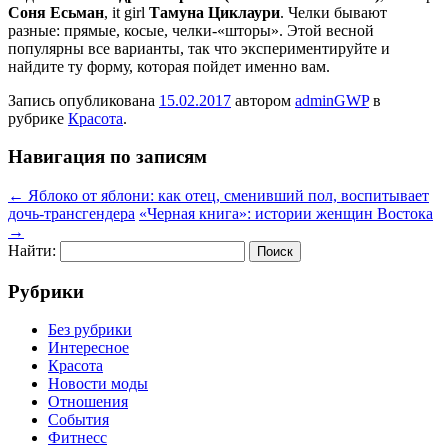
Соня Есьман
, it girl
Тамуна Циклаури
. Челки бывают
разные: прямые, косые, челки-«шторы». Этой весной
популярны все варианты, так что экспериментируйте и
найдите ту форму, которая пойдет именно вам.
Запись опубликована
15.02.2017
автором
adminGWP
в
рубрике
Красота
.
Навигация по записям
←
Яблоко от яблони: как отец, сменивший пол, воспитывает
дочь-трансгендера
«Черная книга»: истории женщин Востока
→
Найти:
Рубрики
Без рубрики
Интересное
Красота
Новости моды
Отношения
События
Фитнесс