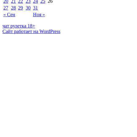
20
21
22
23
24
25
26
27
28
29
30
31
« Сен
Ноя »
чат рулетка 18+
Сайт работает на WordPress