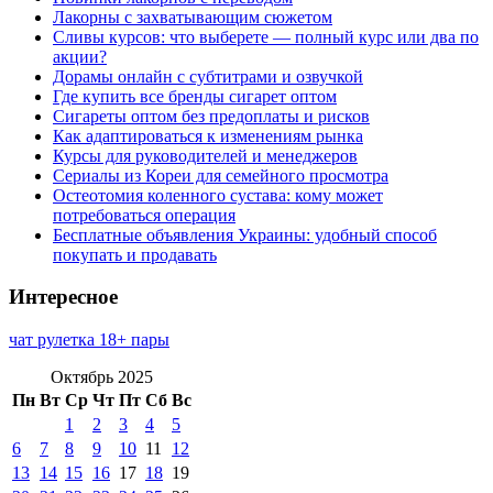
Лакорны с захватывающим сюжетом
Сливы курсов: что выберете — полный курс или два по
акции?
Дорамы онлайн с субтитрами и озвучкой
Где купить все бренды сигарет оптом
Сигареты оптом без предоплаты и рисков
Как адаптироваться к изменениям рынка
Курсы для руководителей и менеджеров
Сериалы из Кореи для семейного просмотра
Остеотомия коленного сустава: кому может
потребоваться операция
Бесплатные объявления Украины: удобный способ
покупать и продавать
Интересное
чат рулетка 18+ пары
Октябрь 2025
Пн
Вт
Ср
Чт
Пт
Сб
Вс
1
2
3
4
5
6
7
8
9
10
11
12
13
14
15
16
17
18
19