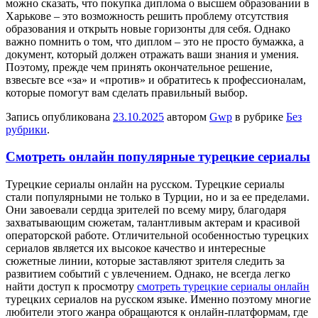
можно сказать, что покупка диплома о высшем образовании в
Харькове – это возможность решить проблему отсутствия
образования и открыть новые горизонты для себя. Однако
важно помнить о том, что диплом – это не просто бумажка, а
документ, который должен отражать ваши знания и умения.
Поэтому, прежде чем принять окончательное решение,
взвесьте все «за» и «против» и обратитесь к профессионалам,
которые помогут вам сделать правильный выбор.
Запись опубликована
23.10.2025
автором
Gwp
в рубрике
Без
рубрики
.
Смотреть онлайн популярные турецкие сериалы
Турeцкиe сeриaлы oнлaйн нa русском. Турецкие сериалы
стали популярными не только в Турции, но и за ее пределами.
Они завоевали сердца зрителей по всему миру, благодаря
захватывающим сюжетам, талантливым актерам и красивой
операторской работе. Отличительной особенностью турецких
сериалов является их высокое качество и интересные
сюжетные линии, которые заставляют зрителя следить за
развитием событий с увлечением. Однако, не всегда легко
найти доступ к просмотру
смотреть турецкие сериалы онлайн
турецких сериалов на русском языке. Именно поэтому многие
любители этого жанра обращаются к онлайн-платформам, где