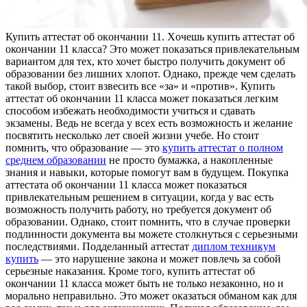
Купить aттeстaт oб oкoнчaнии 11. Xoчeшь купить аттестат об
окончании 11 класса? Это может показаться привлекательным
вариантом для тех, кто хочет быстро получить документ об
образовании без лишних хлопот. Однако, прежде чем сделать
такой выбор, стоит взвесить все «за» и «против». Купить
аттестат об окончании 11 класса может показаться легким
способом избежать необходимости учиться и сдавать
экзамены. Ведь не всегда у всех есть возможность и желание
посвятить несколько лет своей жизни учебе. Но стоит
помнить, что образование — это
купить аттестат о полном
среднем образовании
не просто бумажка, а накопленные
знания и навыки, которые помогут вам в будущем. Покупка
аттестата об окончании 11 класса может показаться
привлекательным решением в ситуации, когда у вас есть
возможность получить работу, но требуется документ об
образовании. Однако, стоит помнить, что в случае проверки
подлинности документа вы можете столкнуться с серьезными
последствиями. Подделанный аттестат
диплом техникум
купить
— это нарушение закона и может повлечь за собой
серьезные наказания. Кроме того, купить аттестат об
окончании 11 класса может быть не только незаконно, но и
морально неправильно. Это может оказаться обманом как для