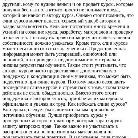
другими, кому-то нужны деньги и он продаёт курсы, которые
получил бесплатно, а кто-то просто не понимает вреда,
который он наносит автору курса. Однако стоит помнить, что
слив курсов может нанести серьезный ущерб авторам и
владельцам контента. Ведь они потратили много времени и
усилий на создание курса, разработку материалов и проверку
их качества. Поэтому их право на защиту интеллектуальной
собственности должно уважаться. Кроме того, слив курсов
может негативно сказаться на учениках. Предоставленная
информация может быть устаревшей, ошибочной или
неполной, что приведет к недопониманию материала и
низким результатам обучения. Также стоит учитывать, что
авторы курсов часто предоставляют дополнительную
поддержку и консультации своим ученикам, что может быть
недоступно при сливе курсов. Поэтому важно осознавать
последствия слива курсов и стремиться к тому, чтобы такие
действия не стали обыденностью. Вместо этого стоит
поддерживать авторов курсов, приобретая их материалы
официально и уважая их труд. Как избежать слива курсов?
Во-первых, следует быть внимательным при выборе
источника обучения. Лучше приобретать курсы у
проверенных авторов и платформ, которые гарантируют
защиту авторских прав. Также важно не участвовать в
распространении нелицензионных материалов и не
поддерживать такие практики. В заключение, слив курсов –