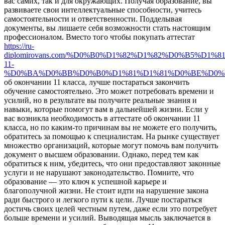
вас самих, так и для окружающих. Получая образование, вы
развиваете свои интеллектуальные способности, учитесь
самостоятельности и ответственности. Подделывая
документы, вы лишаете себя возможности стать настоящим
профессионалом. Вместо того чтобы покупать аттестат
https://ru-
diplomirovans.com/%D0%B0%D1%82%D1%82%D0%B5%D1%
11-
%D0%BA%D0%BB%D0%B0%D1%81%D1%81%D0%BE%D0%
об окончании 11 класса, лучше постараться закончить
обучение самостоятельно. Это может потребовать времени и
усилий, но в результате вы получите реальные знания и
навыки, которые помогут вам в дальнейшей жизни. Если у
вас возникла необходимость в аттестате об окончании 11
класса, но по каким-то причинам вы не можете его получить,
обратитесь за помощью к специалистам. На рынке существует
множество организаций, которые могут помочь вам получить
документ о высшем образовании. Однако, перед тем как
обратиться к ним, убедитесь, что они предоставляют законные
услуги и не нарушают законодательство. Помните, что
образование — это ключ к успешной карьере и
благополучной жизни. Не стоит идти на нарушение закона
ради быстрого и легкого пути к цели. Лучше постараться
достичь своих целей честным путем, даже если это потребует
больше времени и усилий. Выводящая мысль заключается в