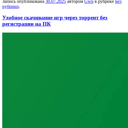
Запись опубликована
30.07.2025
автором
Gwp
в рубрике
Без
рубрики
.
Удобное скачивание игр через торрент без
регистрации на ПК