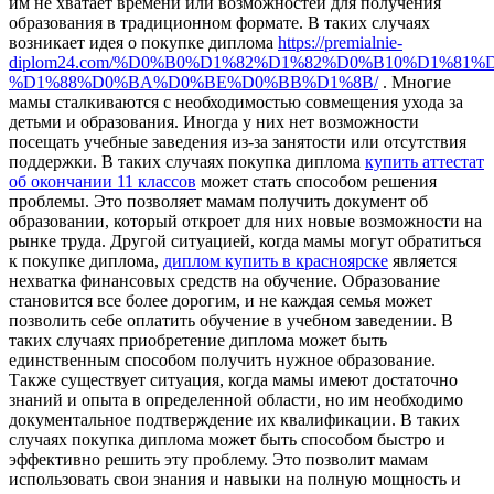
им не хватает времени или возможностей для получения
образования в традиционном формате. В таких случаях
возникает идея о покупке диплома
https://premialnie-
diplom24.com/%D0%B0%D1%82%D1%82%D0%B10%D1%81%
%D1%88%D0%BA%D0%BE%D0%BB%D1%8B/
. Многие
мамы сталкиваются с необходимостью совмещения ухода за
детьми и образования. Иногда у них нет возможности
посещать учебные заведения из-за занятости или отсутствия
поддержки. В таких случаях покупка диплома
купить аттестат
об окончании 11 классов
может стать способом решения
проблемы. Это позволяет мамам получить документ об
образовании, который откроет для них новые возможности на
рынке труда. Другой ситуацией, когда мамы могут обратиться
к покупке диплома,
диплом купить в красноярске
является
нехватка финансовых средств на обучение. Образование
становится все более дорогим, и не каждая семья может
позволить себе оплатить обучение в учебном заведении. В
таких случаях приобретение диплома может быть
единственным способом получить нужное образование.
Также существует ситуация, когда мамы имеют достаточно
знаний и опыта в определенной области, но им необходимо
документальное подтверждение их квалификации. В таких
случаях покупка диплома может быть способом быстро и
эффективно решить эту проблему. Это позволит мамам
использовать свои знания и навыки на полную мощность и