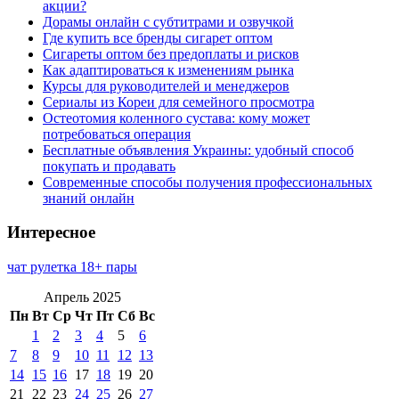
акции?
Дорамы онлайн с субтитрами и озвучкой
Где купить все бренды сигарет оптом
Сигареты оптом без предоплаты и рисков
Как адаптироваться к изменениям рынка
Курсы для руководителей и менеджеров
Сериалы из Кореи для семейного просмотра
Остеотомия коленного сустава: кому может
потребоваться операция
Бесплатные объявления Украины: удобный способ
покупать и продавать
Современные способы получения профессиональных
знаний онлайн
Интересное
чат рулетка 18+ пары
Апрель 2025
Пн
Вт
Ср
Чт
Пт
Сб
Вс
1
2
3
4
5
6
7
8
9
10
11
12
13
14
15
16
17
18
19
20
21
22
23
24
25
26
27