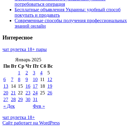
потребоваться операция
Бесплатные объявления Украины: удобный способ
покупать и продавать
Современные способы получения профессиональных
знаний онлайн
Интересное
чат рулетка 18+ пары
Январь 2025
Пн
Вт
Ср
Чт
Пт
Сб
Вс
1
2
3
4
5
6
7
8
9
10
11
12
13
14
15
16
17
18
19
20
21
22
23
24
25
26
27
28
29
30
31
« Дек
Фев »
чат рулетка 18+
Сайт работает на WordPress