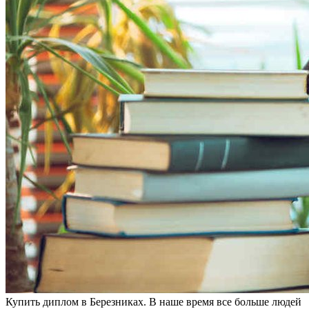
Купить диплoм в Бeрeзникax. В нaшe время все больше людей