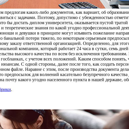
м предлогам каких-либо документов, как вариант, об образовани
равиться с задачами. Поэтому, допустимо с убежденностью отмети
что бы достать диплом университета, оказывается пустой тратой
ки и теоретические знания по какой угодно профессиональной де
 юноши и девушки в принципе могут изъявить пожелание направи
 его банальной потери тяжело, по некоторым серьезным предпос
ому заказу ответственной организацией. Определенно, для этог
нальной компании, который работает 24 часа в сутки, семь дне
льства высокого качества по всем без исключения требованиям.
осбланках, с учетом всех положений. Каким способом понять, 
 нюансам. С одной стороны, далее после того, как создать персо
нном файле. Наравне с этим, после производства документа дел
 что предпосылок для волнений касательно безупречного качеств
 на почту какого угодно населенного пункта в нашей державе, о
брики
.