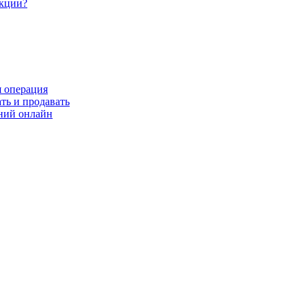
акции?
я операция
ть и продавать
ний онлайн