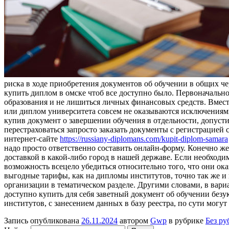
риска в ходе приобретения документов об обучении в общих ч
купить диплом в омске чтоб все доступно было. Первоначаль
образования и не лишиться личных финансовых средств. Вмест
или диплом университета совсем не оказываются исключениями
купив документ о завершении обучения в отдельности, допусти
перестраховаться запросто заказать документы с регистрацией 
интернет-сайте
https://russiany-diplomans.com/kupit-diplom-samara
надо просто ответственно составить онлайн-форму. Конечно же
доставкой в какой-либо город в нашей державе. Если необход
возможность всецело убедиться относительно того, что они о
выгодные тарифы, как на дипломы институтов, точно так же и н
организации в тематическом разделе. Другими словами, в вар
доступно купить для себя заветный документ об обучении безу
институтов, с занесением данных в базу реестра, по сути могу
Запись опубликована
26.11.2024
автором
Gwp
в рубрике
Без ру