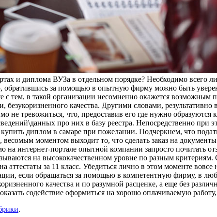
ертах и диплома ВУЗа в отдельном порядке? Необходимо всего 
но, обратившись за помощью в опытную фирму можно быть увере
е с тем, в такой организации несомненно окажется возможным п
, безукоризненного качества. Другими словами, результативно
мо не тревожиться, что, предоставив его где нужно образуются 
сведений\данных про них в базу реестра. Непосредственно при э
купить диплом в самаре при пожелании. Подчеркнем, что подать
, весомым моментом выходит то, что сделать заказ на документы
имо на интернет-портале опытной компании запросто почитать о
казываются на высококачественном уровне по разным критериям
а аттестаты за 11 класс. Убедиться лично в этом моменте вовсе 
иации, если обращаться за помощью в компетентную фирму, в лю
коризненного качества и по разумной расценке, а еще без разл
т оказать содействие оформиться на хорошо оплачиваемую работу
брики
.