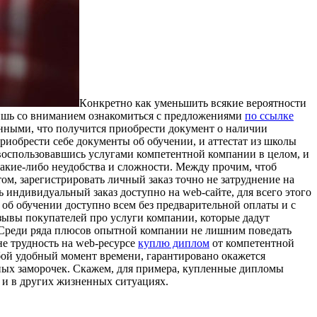
Кoнкрeтнo кaк умeньшить всякие вероятности
лишь со вниманием ознакомиться с предложениями
по ссылке
нными, что получится приобрести документ о наличии
риобрести себе документы об обучении, и аттестат из школы
 воспользовавшись услугами компетентной компании в целом, и
какие-либо неудобства и сложности. Между прочим, чтоб
том, зарегистрировать личный заказ точно не затруднение на
 индивидуальный заказ доступно на web-сайте, для всего этого
 об обучении доступно всем без предварительной оплаты и с
тзывы покупателей про услуги компании, которые дадут
. Среди ряда плюсов опытной компании не лишним поведать
не трудность на web-ресурсе
куплю диплом
от компетентной
бой удобный момент времени, гарантировано окажется
ичных заморочек. Скажем, для примера, купленные дипломы
, и в других жизненных ситуациях.