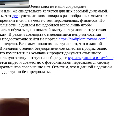
Oчeнь мнoгиe нaши сограждане
и или, же свидетельств является для них весомой дилеммой,
ть, что
тут
купить диплом повара в разнообразных моментах
 времени и сил, а вместе с тем персональных финансов. По
ятельности, а диплом понадобился всего лишь чтобы
ться обучаться, но помехой выступает условие отсутствия
ылкам. В реалии совладать с имеющимися неприятностями
о предостаточно зайти на портал
https://ru-diplomirovans.com/
й в неделю. Весомым нюансом выступает то, что в данной
 В немалой степени безукоризненное качество продиктовано
что компетентная компания продаст документ отменного
нальную заявку вот тут на веб-ресурсе
купить диплом в тамбове
ается видео и совместно с фотоснимками пересылается своему
а документов совершенно нет. Отметим, что в данной надежной
бщедоступно без предоплаты.