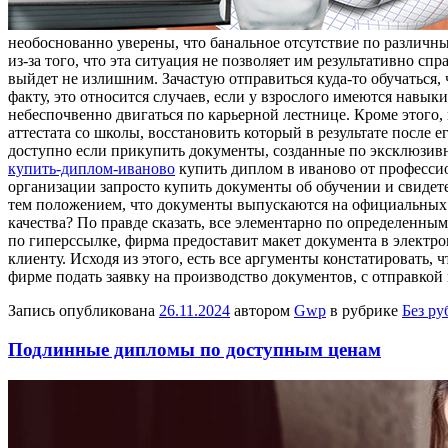
необоснованно уверены, что банальное отсутствие по различны
из-за того, что эта ситуация не позволяет им результативно сп
выйдет не излишним. Зачастую отправиться куда-то обучаться, 
факту, это относится случаев, если у взрослого имеются навы
небеспочвенно двигаться по карьерной лестнице. Кроме этого,
аттестата со школы, восстановить который в результате после
доступно если прикупить документы, созданные по эксклюзивн
купить-диплом-иваново
купить диплом в иваново от профессио
организации запросто купить документы об обучении и свидете
тем положением, что документы выпускаются на официальных г
качества? По правде сказать, все элементарно по определенным
по гиперссылке, фирма предоставит макет документа в электро
клиенту. Исходя из этого, есть все аргументы констатировать,
фирме подать заявку на производство документов, с отправкой
Запись опубликована
26.11.2024
автором
Gwp
в рубрике
Без ру
Подлинные дипломы по доступным ценам