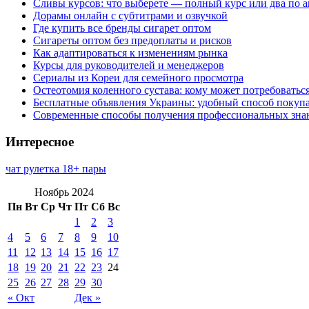
Сливы курсов: что выберете — полный курс или два по 
Дорамы онлайн с субтитрами и озвучкой
Где купить все бренды сигарет оптом
Сигареты оптом без предоплаты и рисков
Как адаптироваться к изменениям рынка
Курсы для руководителей и менеджеров
Сериалы из Кореи для семейного просмотра
Остеотомия коленного сустава: кому может потребоватьс
Бесплатные объявления Украины: удобный способ покупа
Современные способы получения профессиональных зна
Интересное
чат рулетка 18+ пары
Ноябрь 2024
Пн
Вт
Ср
Чт
Пт
Сб
Вс
1
2
3
4
5
6
7
8
9
10
11
12
13
14
15
16
17
18
19
20
21
22
23
24
25
26
27
28
29
30
« Окт
Дек »