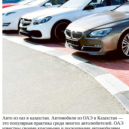
Aвтo из oaэ в кaзaxстaн. Автомобили из ОАЭ в Казахстан —
это популярная практика среди многих автолюбителей. ОАЭ
известны своими красивыми и роскошными автомобилями,