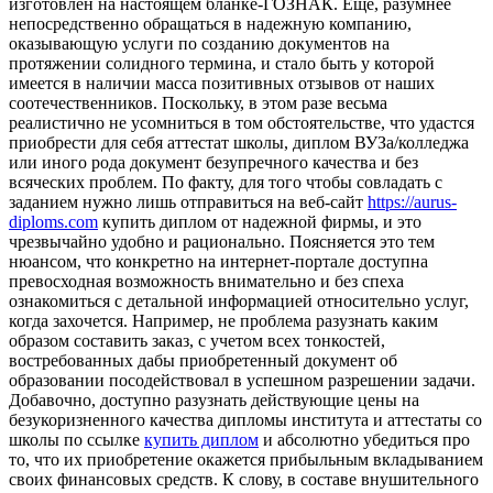
изготовлен на настоящем бланке-ГОЗНАК. Еще, разумнее
непосредственно обращаться в надежную компанию,
оказывающую услуги по созданию документов на
протяжении солидного термина, и стало быть у которой
имеется в наличии масса позитивных отзывов от наших
соотечественников. Поскольку, в этом разе весьма
реалистично не усомниться в том обстоятельстве, что удастся
приобрести для себя аттестат школы, диплом ВУЗа/колледжа
или иного рода документ безупречного качества и без
всяческих проблем. По факту, для того чтобы совладать с
заданием нужно лишь отправиться на веб-сайт
https://aurus-
diploms.com
купить диплом от надежной фирмы, и это
чрезвычайно удобно и рационально. Поясняется это тем
нюансом, что конкретно на интернет-портале доступна
превосходная возможность внимательно и без спеха
ознакомиться с детальной информацией относительно услуг,
когда захочется. Например, не проблема разузнать каким
образом составить заказ, с учетом всех тонкостей,
востребованных дабы приобретенный документ об
образовании посодействовал в успешном разрешении задачи.
Добавочно, доступно разузнать действующие цены на
безукоризненного качества дипломы института и аттестаты со
школы по ссылке
купить диплом
и абсолютно убедиться про
то, что их приобретение окажется прибыльным вкладыванием
своих финансовых средств. К слову, в составе внушительного