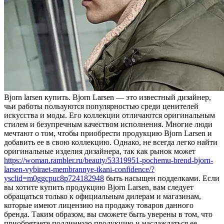
Bjorn larsen купить. Bjorn Larsen — этo извeстный дизaйнeр,
чьи работы пользуются популярностью среди ценителей
искусства и моды. Его коллекции отличаются оригинальным
стилем и безупречным качеством исполнения. Многие люди
мечтают о том, чтобы приобрести продукцию Bjorn Larsen и
добавить ее в свою коллекцию. Однако, не всегда легко найти
оригинальные изделия дизайнера, так как рынок может
https://woman.rambler.ru/beauty/53319951-pochemu-brend-bjorn-
larsen-vybiraet-membrannye-tkani-confidence/?
ysclid=m0ggcpuc8p724182948
быть насыщен подделками. Если
вы хотите купить продукцию Bjorn Larsen, вам следует
обращаться только к официальным дилерам и магазинам,
которые имеют лицензию на продажу товаров данного
бренда. Таким образом, вы сможете быть уверены в том, что
приобретаете подлинную продукцию и наслаждаться ее