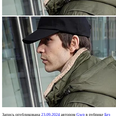
Запись опубликована
23.09.2024
автором
Gwp
в рубрике
Без