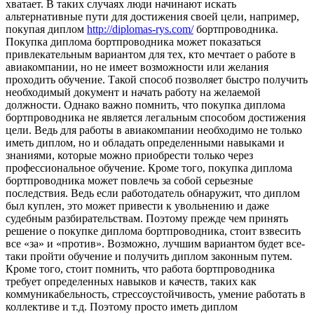
хватает. В таких случаях люди начинают искать
альтернативные пути для достижения своей цели, например,
покупая диплом
http://diplomas-rys.com/
бортпроводника.
Покупка диплома бортпроводника может показаться
привлекательным вариантом для тех, кто мечтает о работе в
авиакомпании, но не имеет возможности или желания
проходить обучение. Такой способ позволяет быстро получить
необходимый документ и начать работу на желаемой
должности. Однако важно помнить, что покупка диплома
бортпроводника не является легальным способом достижения
цели. Ведь для работы в авиакомпании необходимо не только
иметь диплом, но и обладать определенными навыками и
знаниями, которые можно приобрести только через
профессиональное обучение. Кроме того, покупка диплома
бортпроводника может повлечь за собой серьезные
последствия. Ведь если работодатель обнаружит, что диплом
был куплен, это может привести к увольнению и даже
судебным разбирательствам. Поэтому прежде чем принять
решение о покупке диплома бортпроводника, стоит взвесить
все «за» и «против». Возможно, лучшим вариантом будет все-
таки пройти обучение и получить диплом законным путем.
Кроме того, стоит помнить, что работа бортпроводника
требует определенных навыков и качеств, таких как
коммуникабельность, стрессоустойчивость, умение работать в
коллективе и т.д. Поэтому просто иметь диплом