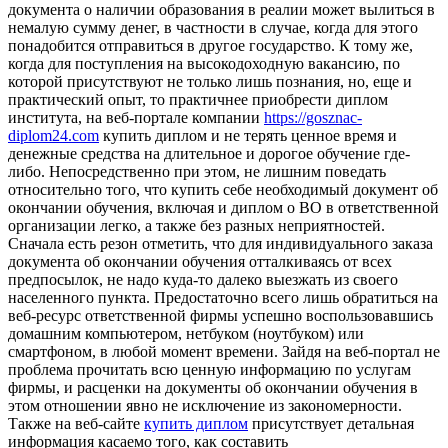
документа о наличии образования в реалии может вылиться в
немалую сумму денег, в частности в случае, когда для этого
понадобится отправиться в другое государство. К тому же,
когда для поступления на высокодоходную вакансию, по
которой присутствуют не только лишь познания, но, еще и
практический опыт, то практичнее приобрести диплом
института, на веб-портале компании
https://gosznac-
diplom24.com
купить диплом и не терять ценное время и
денежные средства на длительное и дорогое обучение где-
либо. Непосредственно при этом, не лишним поведать
относительно того, что купить себе необходимый документ об
окончании обучения, включая и диплом о ВО в ответственной
организации легко, а также без разных неприятностей.
Сначала есть резон отметить, что для индивидуального заказа
документа об окончании обучения отталкиваясь от всех
предпосылок, не надо куда-то далеко выезжать из своего
населенного пункта. Предостаточно всего лишь обратиться на
веб-ресурс ответственной фирмы успешно воспользовавшись
домашним компьютером, нетбуком (ноутбуком) или
смартфоном, в любой момент времени. Зайдя на веб-портал не
проблема прочитать всю ценную информацию по услугам
фирмы, и расценки на документы об окончании обучения в
этом отношении явно не исключение из закономерности.
Также на веб-сайте
купить диплом
присутствует детальная
информация касаемо того, как составить