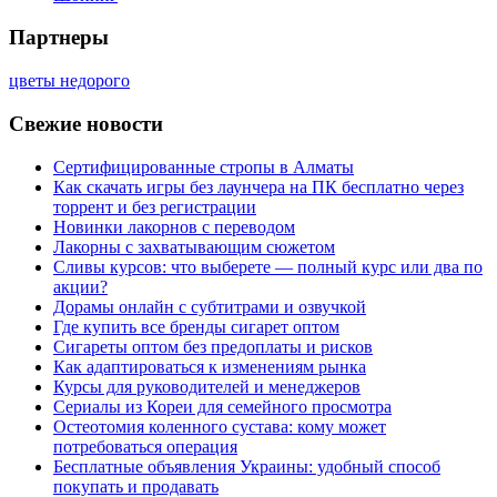
Партнеры
цветы недорого
Свежие новости
Сертифицированные стропы в Алматы
Как скачать игры без лаунчера на ПК бесплатно через
торрент и без регистрации
Новинки лакорнов с переводом
Лакорны с захватывающим сюжетом
Сливы курсов: что выберете — полный курс или два по
акции?
Дорамы онлайн с субтитрами и озвучкой
Где купить все бренды сигарет оптом
Сигареты оптом без предоплаты и рисков
Как адаптироваться к изменениям рынка
Курсы для руководителей и менеджеров
Сериалы из Кореи для семейного просмотра
Остеотомия коленного сустава: кому может
потребоваться операция
Бесплатные объявления Украины: удобный способ
покупать и продавать