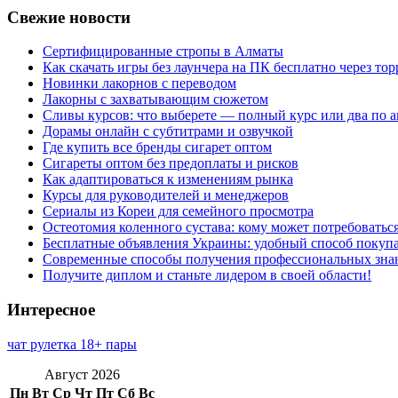
Свежие новости
Сертифицированные стропы в Алматы
Как скачать игры без лаунчера на ПК бесплатно через тор
Новинки лакорнов с переводом
Лакорны с захватывающим сюжетом
Сливы курсов: что выберете — полный курс или два по 
Дорамы онлайн с субтитрами и озвучкой
Где купить все бренды сигарет оптом
Сигареты оптом без предоплаты и рисков
Как адаптироваться к изменениям рынка
Курсы для руководителей и менеджеров
Сериалы из Кореи для семейного просмотра
Остеотомия коленного сустава: кому может потребоватьс
Бесплатные объявления Украины: удобный способ покупа
Современные способы получения профессиональных зна
Получите диплом и станьте лидером в своей области!
Интересное
чат рулетка 18+ пары
Август 2026
Пн
Вт
Ср
Чт
Пт
Сб
Вс