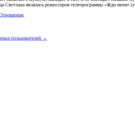
года Светлана являлась режиссером телепрограммы «Жди меня» (э
Отношения
.
нных пользователей
→