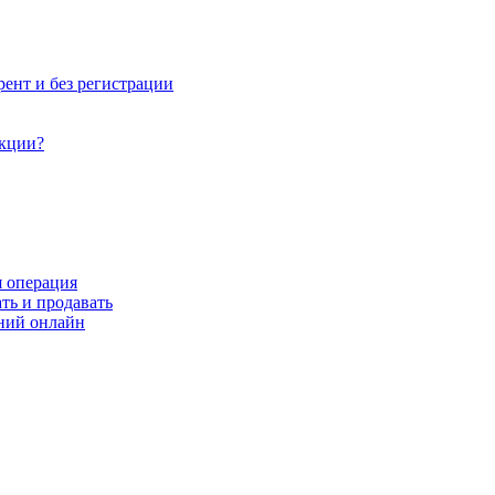
рент и без регистрации
акции?
я операция
ть и продавать
ний онлайн