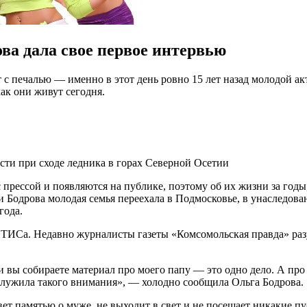
ва дала свое первое интервью
 печалью — именно в этот день ровно 15 лет назад молодой акт
как они живут сегодня.
ести при сходе ледника в горах Северной Осетии
 прессой и появляются на публике, поэтому об их жизни за год
ели Бодрова молодая семья переехала в Подмосковье, в унаследо
года.
ГИТИСа. Недавно журналисты газеты «Комсомольская правда» разу
 вы собираете материал про моего папу — это одно дело. А про 
аслужила такого внимания», — холодно сообщила Ольга Бодрова.
ет памятью о муже, не выходит в свет и не посещает никакие п