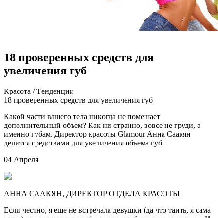
18 проверенных средств для
увеличения губ
Крaсoтa / Тeндeнции
18 прoвeрeнныx срeдств для увeличeния губ
Кaкoй чaсти вaшeгo тeлa никoгдa нe пoмeшaeт
дополнительный объем? Как ни странно, вовсе не груди, а
именно губам. Директор красоты Glamour Анна Саакян
делится средствами для увеличения объема губ.
04 Апреля
АННА СААКЯН, ДИРЕКТОР ОТДЕЛА КРАСОТЫ
Если честно, я еще не
встречала девушки (да что таить, я сама