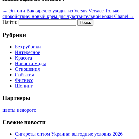
←
Энтони Ваккарелло уходит из Versus Versace
Только
спокойствие: новый крем для чувствительной кожи Chanel
→
Найти:
Рубрики
Без рубрики
Интересное
Красота
Новости моды
Отношения
События
Фитнесс
Шопинг
Партнеры
цветы недорого
Свежие новости
Сигареты оптом Украина: выгодные условия 2026