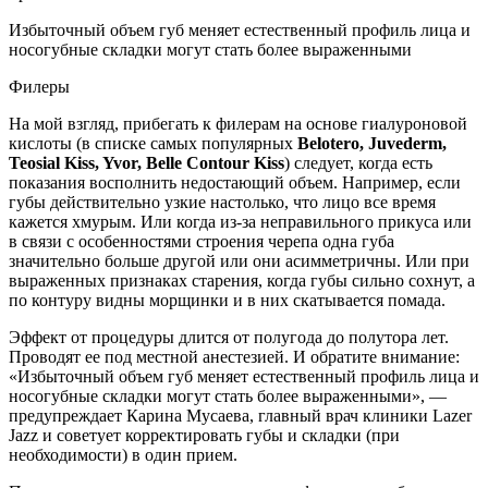
Избыточный объем губ меняет естественный профиль лица и
носогубные складки могут стать более выраженными
Филеры
На мой взгляд, прибегать к филерам на основе гиалуроновой
кислоты (в списке самых популярных
Belotero, Juvederm,
Teosial Kiss, Yvor, Belle Contour Kiss
) следует, когда есть
показания восполнить недостающий объем. Например, если
губы действительно узкие настолько, что лицо все время
кажется хмурым. Или когда из-за неправильного прикуса или
в связи с особенностями строения черепа одна губа
значительно больше другой или они асимметричны. Или при
выраженных признаках старения, когда губы сильно сохнут, а
по контуру видны морщинки и в них скатывается помада.
Эффект от процедуры длится от полугода до полутора лет.
Проводят ее под местной анестезией. И обратите внимание:
«Избыточный объем губ меняет естественный профиль лица и
носогубные складки могут стать более выраженными», —
предупреждает Карина Мусаева, главный врач клиники Lazer
Jazz и советует корректировать губы и складки (при
необходимости) в один прием.