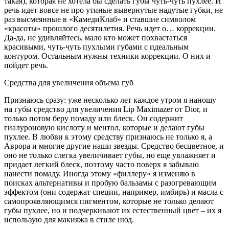
такая), которая не хотела бы сделать губы чуть-чуть пухлее. И
речь идет вовсе не про утиные вывернутые надутые губки, не
раз высмеянные в «КамедиКлаб» и ставшие символом
«красоты» прошлого десятилетия. Речь идет о… коррекции.
Да-да, не удивляйтесь, мало кто может похвастаться
красивыми, чуть-чуть пухлыми губами с идеальным
контуром. Остальным нужны техники коррекции. О них и
пойдет речь.
Средства для увеличения объема губ
Признаюсь сразу: уже несколько лет каждое утром я наношу
на губы средство для увеличения Lip Maximazer от Dior, и
только потом беру помаду или блеск. Он содержит
гиалуроновую кислоту и ментол, которые и делают губы
пухлее. В любви к этому средству признаюсь не только я, а
Аврора и многие другие наши звезды. Средство бесцветное, и
оно не только слегка увеличивает губы, но еще увлажняет и
придает легкий блеск, поэтому часто поверх я забываю
нанести помаду. Иногда этому «филлеру» я изменяю в
поисках альтернативы и пробую бальзамы с разогревающим
эффектом (они содержат специи, например, имбирь) и масла с
самопроявляющимся пигментом, которые не только делают
губы пухлее, но и подчеркивают их естественный цвет – их я
использую для макияжа в стиле нюд.