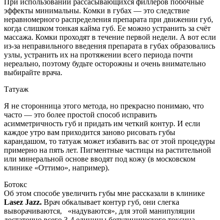
При использовании рассасывающихся филлеров побочные
эффекты минимальны. Комки в губах — это следствие
неравномерного распределения препарата при движении губ,
когда слишком тонкая кайма губ. Ее можно устранить за счёт
массажа. Комки проходят в течение первой недели. А вот если
из-за неправильного введения препарата в губах образовались
узлы, устранить их на протяжении всего периода почти
нереально, поэтому будьте осторожны и очень внимательно
выбирайте врача.
Татуаж
Я не сторонница этого метода, но прекрасно понимаю, что
часто — это более простой способ исправить
асимметричность губ и придать им четкий контур. И если
каждое утро вам приходится заново рисовать губы
карандашом, то татуаж может избавить вас от этой процедуры
примерно на пять лет. Пигментные частицы на растительной
или минеральной основе вводят под кожу (в московском
клинике «Оттимо», например).
Ботокс
Об этом способе увеличить губы мне рассказали в клинике
Lasez Jazz.
Врач обкалывает контур губ, они слегка
выворачиваются, «надуваются», для этой манипуляции
достаточно всего 3-4 единицы ботулинического токсина