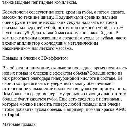
также модные пептидные комплексы.
Косметологи советуют нанести крем на губы, а потом сделать
массаж по технике шиацу. Подушечками средних пальцев
обеих рук в течение нескольких секунд надавать на точки
сначала над верхней губой, потом под нижней губой, а затем
в уголках губ. Делать такой массаж нужно каждый день. В
комплект к таким роскошным средствам ухода за губами часто
входит аппликатор с холодящим металлическим
наконечником для легкого массажа.
Помады и блески с 3D-эффектом
Вы обратили внимание, сколько за последнее время появилось
новых помад и блесков с эффектом объема? Большинство из
них работают благодаря гиалуроновой кислоте в составе. Ее
свойство притягивать и удерживать влагу обеспечивает
интенсивное увлажнение и модную визуальную припухлость.
Чем больше в средстве перламутровых и сияющих частиц, тем
больше будут казаться губы. Еще есть средства с пептидами,
которые можно наносить поверх любой помады или блеска,
чтобы добавить губам объема. Например, помада-краска AMC
от
Inglot
.
Матовые помады