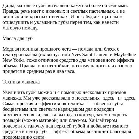
Да-да, матовые губы визуально кажутся более объемными.
Правда, речь идет о нюдовых и светлых пастельных, а не
винных или красных оттенках. И не забудьте тщательно
отшелушить и увлажнить губы перед тем, как нанести
матовую помаду.
Масла для губ
Модная новинка прошлого лета — помада или блеск с
текстурой масла (их выпустили Yves Saint Laurent и Maybelline
New York), тоже отличное средство для мгновенного эффекта
объема. Правда, они нестойкие, поэтому наносить их заново
придется в среднем раз в два часа.
Техника макияжа
Увеличить губы можно и с помощью нескольких приемов
макияжа. Мы уже рассказывали о нескольких здесь и здесь.
Самая простая и эффективная техника — обвести губы
бесцветным или светлым карандашом для подводки
внутреннего века, слегка выходя за контур, затем покрыть
помадой (можно матовой) или блеском. Хайлайтером
подсветите галочку над верхней губой и добавьте немного
средства в центр губ — эффект объема возникнет благодаря
преломлению света.