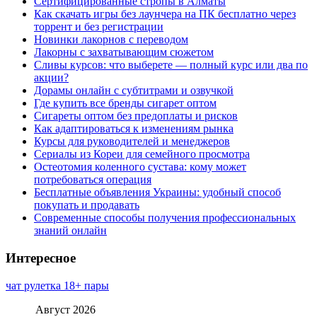
Сертифицированные стропы в Алматы
Как скачать игры без лаунчера на ПК бесплатно через
торрент и без регистрации
Новинки лакорнов с переводом
Лакорны с захватывающим сюжетом
Сливы курсов: что выберете — полный курс или два по
акции?
Дорамы онлайн с субтитрами и озвучкой
Где купить все бренды сигарет оптом
Сигареты оптом без предоплаты и рисков
Как адаптироваться к изменениям рынка
Курсы для руководителей и менеджеров
Сериалы из Кореи для семейного просмотра
Остеотомия коленного сустава: кому может
потребоваться операция
Бесплатные объявления Украины: удобный способ
покупать и продавать
Современные способы получения профессиональных
знаний онлайн
Интересное
чат рулетка 18+ пары
Август 2026