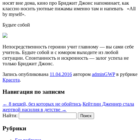
носят вне дома, кино про Бриджит Джонс напоминает, как
классно носить уютные пижамы именно там и напевать «All
by myself».
Будьте собой
Непосредственность героини учит главному — вы сами себе
учитель. Будьте собой и с юмором выходите из любой
ситуации. Спонтанность и искренность — залог успеха не
только Бриджит Джонс.
Запись опубликована
11.04.2016
автором
adminGWP
в рубрике
Красота
.
Навигация по записям
←
8 вещей, без которых не обойтись
Кейтлин Дженнер стала
жертвой насилия в детстве
→
Найти:
Рубрики