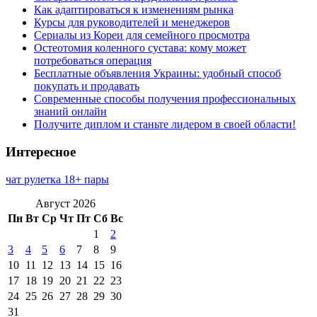
Как адаптироваться к изменениям рынка
Курсы для руководителей и менеджеров
Сериалы из Кореи для семейного просмотра
Остеотомия коленного сустава: кому может
потребоваться операция
Бесплатные объявления Украины: удобный способ
покупать и продавать
Современные способы получения профессиональных
знаний онлайн
Получите диплом и станьте лидером в своей области!
Интересное
чат рулетка 18+ пары
Август 2026
Пн
Вт
Ср
Чт
Пт
Сб
Вс
1
2
3
4
5
6
7
8
9
10
11
12
13
14
15
16
17
18
19
20
21
22
23
24
25
26
27
28
29
30
31