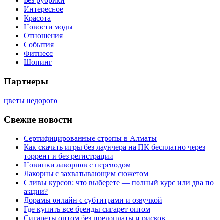
Без рубрики
Интересное
Красота
Новости моды
Отношения
События
Фитнесс
Шопинг
Партнеры
цветы недорого
Свежие новости
Сертифицированные стропы в Алматы
Как скачать игры без лаунчера на ПК бесплатно через
торрент и без регистрации
Новинки лакорнов с переводом
Лакорны с захватывающим сюжетом
Сливы курсов: что выберете — полный курс или два по
акции?
Дорамы онлайн с субтитрами и озвучкой
Где купить все бренды сигарет оптом
Сигареты оптом без предоплаты и рисков