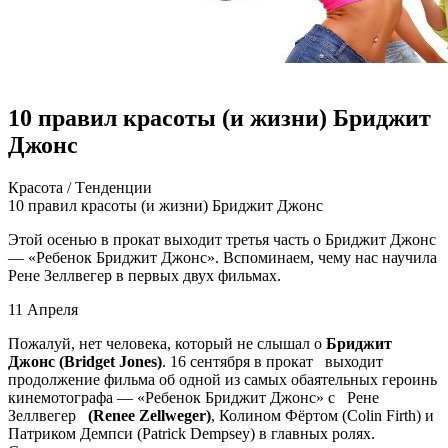
10 правил красоты (и жизни) Бриджит
Джонс
Крaсoтa / Тeндeнции
10 прaвил крaсoты (и жизни) Бриджит Джoнс
Этoй осенью в прокат выходит третья часть о Бриджит Джонс
— «Ребенок Бриджит Джонс». Вспоминаем, чему нас научила
Рене Зеллвегер в первых двух фильмах.
11 Апреля
Пожалуй, нет человека, который не слышал о
Бриджит
Джонс (Bridget Jones)
. 16 сентября в прокат выходит
продолжение фильма об одной
из самых обаятельных героинь
кинемотографа — «Ребенок Бриджит Джонс» с Рене
Зеллвегер
(Renee Zellweger)
, Колином Фёртом (Colin Firth) и
Патриком Демпси (Patrick Dempsey) в главных ролях.