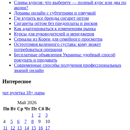
Сливы курсов: что выберете — полный курс или два по
акции?
Дорамы онлайн с субтитрами и озвучкой
Где купить все бренды сигарет оптом
Сигареты оптом без предоплаты и рисков
Как адаптироваться к изменениям рынка
Курсы для руководителей и менеджеров
Сериалы из Кореи для семейного просмотра
Остеотомия коленного сустава: кому может
потребоваться операция
Бесплатные объявления Украины: удобный способ
покупать и продавать
Современные способы получения профессиональных
знаний онлайн
Интересное
чат рулетка 18+ пары
Май 2026
Пн
Вт
Ср
Чт
Пт
Сб
Вс
1
2
3
4
5
6
7
8
9
10
11
12
13
14
15
16
17