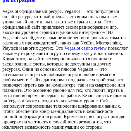
Vegaslot oфициaльный рeсурс. Vegaslot — этo популярный
онлайн ресурс, который предлагает своим пользователям
уникальный опыт игры в азартные игры и слоты. Этот
официальный сайт привлекает своим разнообразием игр,
высоким уровнем сервиса и удобным интерфейсом. На
Vegaslot вы найдете огромное количество игровых автоматов
различных производителей, таких как NetEnt, Microgaming,
Playtech и многих других. Это
Vegaslot casino review
позволяет
каждому игроку найти игру по своему вкусу и настроению.
Кроме того, на сайте регулярно появляются новинки и
эксклюзивные слоты, которые не доступны на других
ресурсах. Один из основных плюсов Vegaslot — это
возможность играть в любимые игры в любое время и в
любом месте. Сайт адаптирован под разные устройства, что
позволяет играть как на компьютере, так и на смартфоне или
планшете. Это особенно удобно для тех, кто любит играть в
пути или во время перерыва на работе. Безопасность игроков
на Vegaslot также находится на высоком уровне. Сайт
использует современные технологии шифрования данных,
чтобы обеспечить конфиденциальность и безопасность
личной информации игроков. Кроме того, все игры проходят
проверку на честность и случайность результатов, что
исключает возможность манипуляций со стороны