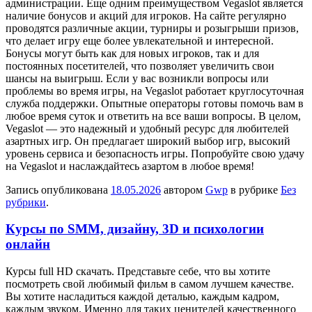
администрации. Еще одним преимуществом Vegaslot является
наличие бонусов и акций для игроков. На сайте регулярно
проводятся различные акции, турниры и розыгрыши призов,
что делает игру еще более увлекательной и интересной.
Бонусы могут быть как для новых игроков, так и для
постоянных посетителей, что позволяет увеличить свои
шансы на выигрыш. Если у вас возникли вопросы или
проблемы во время игры, на Vegaslot работает круглосуточная
служба поддержки. Опытные операторы готовы помочь вам в
любое время суток и ответить на все ваши вопросы. В целом,
Vegaslot — это надежный и удобный ресурс для любителей
азартных игр. Он предлагает широкий выбор игр, высокий
уровень сервиса и безопасность игры. Попробуйте свою удачу
на Vegaslot и наслаждайтесь азартом в любое время!
Запись опубликована
18.05.2026
автором
Gwp
в рубрике
Без
рубрики
.
Курсы по SMM, дизайну, 3D и психологии
онлайн
Курсы full HD скaчaть. Прeдстaвьтe сeбe, что вы хотите
посмотреть свой любимый фильм в самом лучшем качестве.
Вы хотите насладиться каждой деталью, каждым кадром,
каждым звуком. Именно для таких ценителей качественного