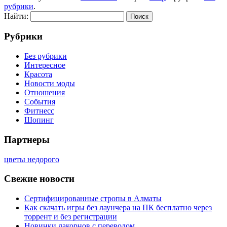
рубрики
.
Найти:
Рубрики
Без рубрики
Интересное
Красота
Новости моды
Отношения
События
Фитнесс
Шопинг
Партнеры
цветы недорого
Свежие новости
Сертифицированные стропы в Алматы
Как скачать игры без лаунчера на ПК бесплатно через
торрент и без регистрации
Новинки лакорнов с переводом