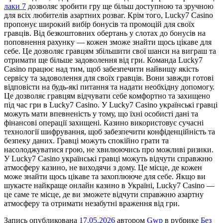
лаки 7
дозволяє зробити гру ще більш доступною та зручною
для всіх любителів азартних розваг. Крім того, Lucky7 Casino
пропонує широкий вибір бонусів та промоцій для своїх
гравців. Від безкоштовних обертань у слотах до бонусів на
поповнення рахунку — кожен зможе знайти щось цікаве для
себе. Це дозволяє гравцям збільшити свої шанси на виграш та
отримати ще більше задоволення від гри. Команда Lucky7
Casino працює над тим, щоб забезпечити найвищу якість
сервісу та задоволення для своїх гравців. Вони завжди готові
відповісти на будь-які питання та надати необхідну допомогу.
Це дозволяє гравцям відчувати себе комфортно та захищено
під час гри в Lucky7 Casino. У Lucky7 Casino українські гравці
можуть мати впевненість у тому, що їхні особисті дані та
фінансові операції захищені. Казино використовує сучасні
технології шифрування, щоб забезпечити конфіденційність та
безпеку даних. Гравці можуть спокійно грати та
насолоджуватися грою, не хвилюючись про можливі ризики.
У Lucky7 Casino українські гравці можуть відчути справжню
атмосферу казино, не виходячи з дому. Це місце, де кожен
може знайти щось цікаве та захоплююче для себе. Якщо ви
шукаєте найкраще онлайн казино в Україні, Lucky7 Casino —
це саме те місце, де ви зможете відчути справжню азартну
атмосферу та отримати незабутні враження від гри.
Запись опубликована
17.05.2026
автором
Gwp
в рубрике
Без