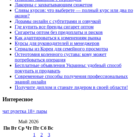
Лакорны с захватывающим сюжетом
Сливы курсов: что выберете — полный курс или два по
акции?
Дорамы онлайн с субтитрами и озвучкой
Где купить все бренды сигарет оптом
Сигареты оптом без предоплаты и рисков
Как адаптироваться к изменениям рынка
Курсы для руководителей и менеджеров
Сериалы из Кореи для семейного просмотра
Остеотомия коленного сустава: кому может
потребоваться операция
Бесплатные объявления Украины: удобный способ
покупать и продавать
Современные способы получения профессиональных
знаний онлайн
Получите диплом и станьте лидером в своей области!
Интересное
чат рулетка 18+ пары
Май 2026
Пн
Вт
Ср
Чт
Пт
Сб
Вс
1
2
3