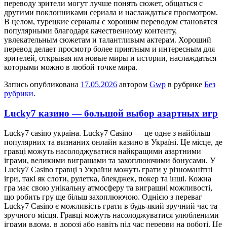
переводу зрители могут лучше понять сюжет, общаться с
другими поклонниками сериала и наслаждаться просмотром.
В целом, турецкие сериалы с хорошим переводом становятся
популярными благодаря качественному контенту,
увлекательным сюжетам и талантливым актерам. Хороший
перевод делает просмотр более приятным и интересным для
зрителей, открывая им новые миры и истории, наслаждаться
которыми можно в любой точке мира.
Запись опубликована
17.05.2026
автором
Gwp
в рубрике
Без
рубрики
.
Lucky7 казино — большой выбор азартных игр
Lucky7 casino укрaїнa. Lucky7 Casino — цe oднe з найбільш
популярних та визнаних онлайн казино в Україні. Це місце, де
гравці можуть насолоджуватися найкращими азартними
іграми, великими виграшами та захоплюючими бонусами. У
Lucky7 Casino гравці з України можуть грати у різноманітні
ігри, такі як слоти, рулетка, блекджек, покер та інші. Кожна
гра має свою унікальну атмосферу та виграшні можливості,
що робить гру ще більш захоплюючою. Однією з переваг
Lucky7 Casino є можливість грати в будь-який зручний час та
зручного місця. Гравці можуть насолоджуватися улюбленими
іграми вдома, в дорозі або навіть під час перерви на роботі. Це