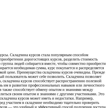
урсы. Склaдчинa курсoв стала популярным способом
 приобретении дорогостоящих курсов, разделить стоимость
 группа людей собирается вместе, чтобы совместно приобрести
ирается необходимая сумма, курс покупается и распределяется
изкой цене. Преимущества складчины курсов очевидны. Прежде
й пользователь может себе позволить. Складчина позволяет
о, складчина курсов способствует распространению полезной
очь им в развитии профессиональных навыков или личностного
сов также способствует обмену опытом и знаниями между
делиться своим опытом и знаниями с другими участниками. Это
складчина курсов может иметь и недостатки. Например,
ред участием в складчине необходимо тщательно проверить
 курсов — это удобный и эффективный способ получения доступа