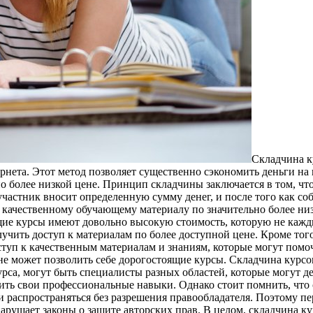
Склaдчинa к
рнета. Этот метод позволяет существенно сэкономить деньги на
 более низкой цене. Принцип складчины заключается в том, что
астник вносит определенную сумму денег, и после того как соб
к качественному обучающему материалу по значительно более н
ие курсы имеют довольно высокую стоимость, которую не кажды
учить доступ к материалам по более доступной цене. Кроме тог
ступ к качественным материалам и знаниям, которые могут пом
но не может позволить себе дорогостоящие курсы. Складчина кур
урса, могут быть специалисты разных областей, которые могут 
ть свои профессиональные навыки. Однако стоит помнить, что 
 распространяться без разрешения правообладателя. Поэтому пе
 нарушает законы о защите авторских прав. В целом, складчина