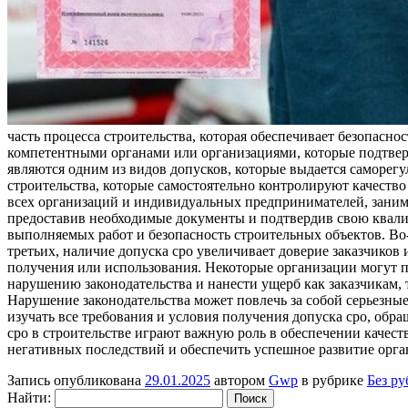
часть процесса строительства, которая обеспечивает безопас
компетентными органами или организациями, которые подтве
являются одним из видов допусков, которые выдается саморе
строительства, которые самостоятельно контролируют качеств
всех организаций и индивидуальных предпринимателей, заним
предоставив необходимые документы и подтвердив свою квали
выполняемых работ и безопасность строительных объектов. Во-
третьих, наличие допуска сро увеличивает доверие заказчиков
получения или использования. Некоторые организации могут п
нарушению законодательства и нанести ущерб как заказчикам, 
Нарушение законодательства может повлечь за собой серьезны
изучать все требования и условия получения допуска сро, обр
сро в строительстве играют важную роль в обеспечении качест
негативных последствий и обеспечить успешное развитие орга
Запись опубликована
29.01.2025
автором
Gwp
в рубрике
Без р
Найти: