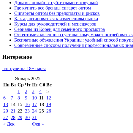
Дорамы онлайн с субтитрами и озвучкой
Где купить все бренды сигарет оптом
Сигареты оптом без предоплаты и рисков
Как адаптироваться к изменениям рынка
Курсы для руководителей и менеджеров
Сериалы из Кореи для семейного просмотра
Остеотомия коленного сустава: кому может потребоватьс
Бесплатные объявления Украины: удобный способ покупа
Современные способы получения профессиональных зна
Интересное
чат рулетка 18+ пары
Январь 2025
Пн
Вт
Ср
Чт
Пт
Сб
Вс
1
2
3
4
5
6
7
8
9
10
11
12
13
14
15
16
17
18
19
20
21
22
23
24
25
26
27
28
29
30
31
« Дек
Фев »