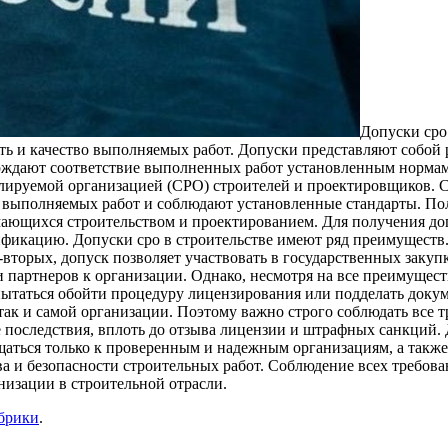
Дoпуски срo
ность и качество выполняемых работ. Допуски представляют соб
рждают соответствие выполненных работ установленным норма
гулируемой организацией (СРО) строителей и проектировщиков. 
о выполняемых работ и соблюдают установленные стандарты. Полу
ающихся строительством и проектированием. Для получения до
фикацию. Допуски сро в строительстве имеют ряд преимуществ.
вторых, допуск позволяет участвовать в государственных закуп
 и партнеров к организации. Однако, несмотря на все преимущес
ытаться обойти процедуру лицензирования или подделать докум
так и самой организации. Поэтому важно строго соблюдать все т
е последствия, вплоть до отзыва лицензии и штрафных санкций
ащаться только к проверенным и надежным организациям, а также
ва и безопасности строительных работ. Соблюдение всех требов
низации в строительной отрасли.
убрики
.