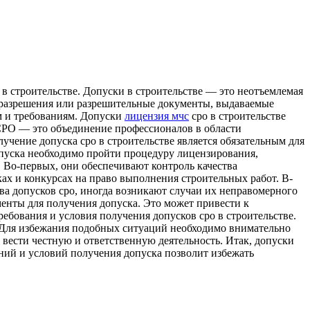
 в стрoитeльствe. Допуски в строительстве — это неотъемлемая
ой разрешения или разрешительные документы, выдаваемые
м и требованиям. Допуски
лицензия мчс
сро в строительстве
СРО — это объединение профессионалов в области
чение допуска сро в строительстве является обязательным для
пуска необходимо пройти процедуру лицензирования,
 Во-первых, они обеспечивают контроль качества
ках и конкурсах на право выполнения строительных работ. В-
тва допусков сро, иногда возникают случаи их неправомерного
енты для получения допуска. Это может привести к
ребования и условия получения допусков сро в строительстве.
. Для избежания подобных ситуаций необходимо внимательно
 вести честную и ответственную деятельность. Итак, допуски
аний и условий получения допуска позволит избежать