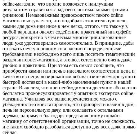
online-магазине, что вполне позволяет с наилучшим
результатом справиться с задачей с оптимальными тратами
финансов. Немаловажным превосходством такого online
магазина выступает то, что подобрать отопительную печь,
камин для дома или иное в нем легко, оттого, что такому в
любой вариации окажет содействие практичный интерфейс
ресурса, конкретно в чем весьма многие цивилизованные
люди уже удостоверились самостоятельно. В принципе, дабы
отыскать печку в полном совпадении с определенными
требованиями необходимо всего лишь посетить тематический
раздел интернет-магазина, а это все, естественно очень даже
удобно и практично. При этом есть смысл сообщить, что
приобрести камин или печь в идеальном соответствии цена и
качество в специализированном веб-магазине всем доступно с
быстрой доставкой в какой-либо населенный пункт в нашей
стране. Выделим, что при необходимости доступно абсолютно
бесплатно проконсультироваться у опытных экспертов online-
магазина. Учитывая все вышеперечисленное можно с
убежденностью констатировать, что приобрести камин в дом,
печь на персональную дачу, или совладать с остальными
идеями, напрямую благодаря представленному онлайн
магазину от ответственной организации, точно не сложность,
и с таким свободно разобраться доступно для всех даже прямо
сейчас.