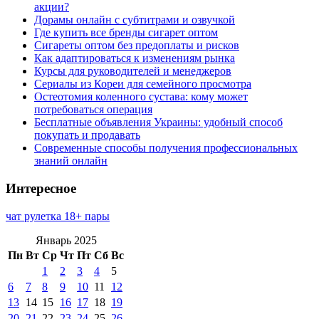
акции?
Дорамы онлайн с субтитрами и озвучкой
Где купить все бренды сигарет оптом
Сигареты оптом без предоплаты и рисков
Как адаптироваться к изменениям рынка
Курсы для руководителей и менеджеров
Сериалы из Кореи для семейного просмотра
Остеотомия коленного сустава: кому может
потребоваться операция
Бесплатные объявления Украины: удобный способ
покупать и продавать
Современные способы получения профессиональных
знаний онлайн
Интересное
чат рулетка 18+ пары
Январь 2025
Пн
Вт
Ср
Чт
Пт
Сб
Вс
1
2
3
4
5
6
7
8
9
10
11
12
13
14
15
16
17
18
19
20
21
22
23
24
25
26