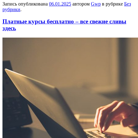
Запись опубликована
06.01.2025
автором
Gwp
в рубрике
Без
рубрики
.
Платные курсы бесплатно – все свежие сливы
здесь