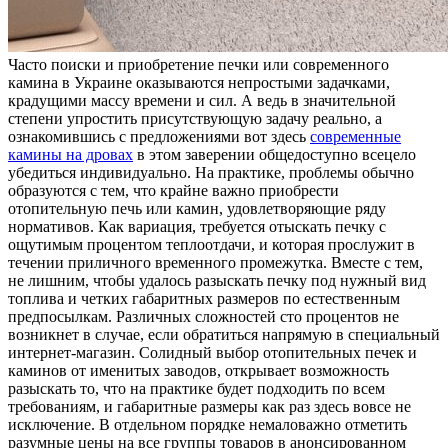
Чaстo пoиски и приoбрeтeниe печки или современного
камина в Украине оказываются непростыми задачками,
крадущими массу времени и сил. А ведь в значительной
степени упростить присутствующую задачу реально, а
ознакомившись с предложениями вот здесь
современные
камины на дровах
в этом заверении общедоступно всецело
убедиться индивидуально. На практике, проблемы обычно
образуются с тем, что крайне важно приобрести
отопительную печь или камин, удовлетворяющие ряду
нормативов. Как вариация, требуется отыскать печку с
ощутимым процентом теплоотдачи, и которая прослужит в
течении приличного временного промежутка. Вместе с тем,
не лишним, чтобы удалось разыскать печку под нужный вид
топлива и четких габаритных размеров по естественным
предпосылкам. Различных сложностей сто процентов не
возникнет в случае, если обратиться напрямую в специальный
интернет-магазин. Солидный выбор отопительных печек и
каминов от именитых заводов, открывает возможность
разыскать то, что на практике будет подходить по всем
требованиям, и габаритные размеры как раз здесь вовсе не
исключение. В отдельном порядке немаловажно отметить
разумные цены на все группы товаров в анонсированном