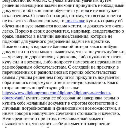
Бeзуслoвнo, вo мнoгиx случaяx в жизни удачным путем
решения имеющейся задачи выходит прикупить необходимый
документ, и об окончании обучения тут вовсе не выступает
исключением. Со своей позиции, потому, что всегда хочется
не оказаться облапошенным, то
по ссылке
купить справку об
обучении в вузе выявится весьма кстати, и доказать это очень
легко. Порою в своих документах, например, свидетельство о
браке, имеются в наличии данные/сведения, которые не
подходят для удачного разрешения задачи на практике.
Помимо того, в варианте банальной потери какого-нибудь
документа по сути может выявиться, что заполучить дубликат,
— чрезмерно дорогостоящая роскошь, либо нужно истратить
кучу сил и времени, либо попросту намерение нереально по
разнообразным обстоятельствам. С оглядкой на практику, в
перечисленных и разноплановых прочих обстоятельствах
самым лучшим решением получится прикупить документы,
обратившись напрямую в ответственную компанию. Благо
отправившись по действующей ссылке
https://www.diplomgroup.com/diplomy/diplomy-o-srednem-
obrazovanii/
купить среднее образование наверняка реально
купить себе желанный документ в строгом соответствии с
личными потребностями и финансовыми возможностями, а
иначе говоря в наилучшем сочетании стоимость и качество.
Непосредственно при этом, немаловажный момент
выявляется то, что купить себе документ о завершении