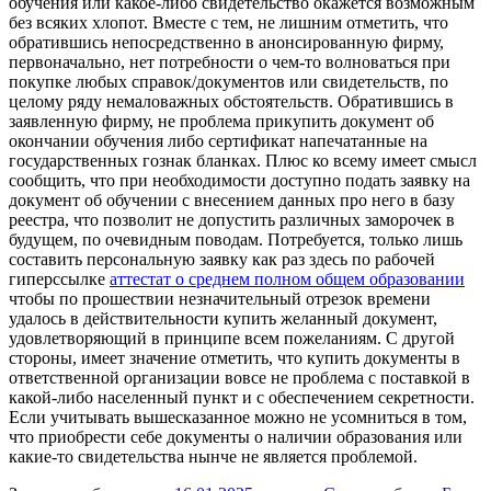
обучения или какое-либо свидетельство окажется возможным
без всяких хлопот. Вместе с тем, не лишним отметить, что
обратившись непосредственно в анонсированную фирму,
первоначально, нет потребности о чем-то волноваться при
покупке любых справок/документов или свидетельств, по
целому ряду немаловажных обстоятельств. Обратившись в
заявленную фирму, не проблема прикупить документ об
окончании обучения либо сертификат напечатанные на
государственных гознак бланках. Плюс ко всему имеет смысл
сообщить, что при необходимости доступно подать заявку на
документ об обучении с внесением данных про него в базу
реестра, что позволит не допустить различных заморочек в
будущем, по очевидным поводам. Потребуется, только лишь
составить персональную заявку как раз здесь по рабочей
гиперссылке
аттестат о среднем полном общем образовании
чтобы по прошествии незначительный отрезок времени
удалось в действительности купить желанный документ,
удовлетворяющий в принципе всем пожеланиям. С другой
стороны, имеет значение отметить, что купить документы в
ответственной организации вовсе не проблема с поставкой в
какой-либо населенный пункт и с обеспечением секретности.
Если учитывать вышесказанное можно не усомниться в том,
что приобрести себе документы о наличии образования или
какие-то свидетельства нынче не является проблемой.