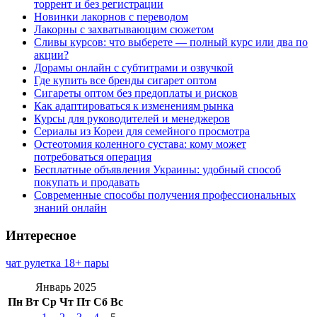
торрент и без регистрации
Новинки лакорнов с переводом
Лакорны с захватывающим сюжетом
Сливы курсов: что выберете — полный курс или два по
акции?
Дорамы онлайн с субтитрами и озвучкой
Где купить все бренды сигарет оптом
Сигареты оптом без предоплаты и рисков
Как адаптироваться к изменениям рынка
Курсы для руководителей и менеджеров
Сериалы из Кореи для семейного просмотра
Остеотомия коленного сустава: кому может
потребоваться операция
Бесплатные объявления Украины: удобный способ
покупать и продавать
Современные способы получения профессиональных
знаний онлайн
Интересное
чат рулетка 18+ пары
Январь 2025
Пн
Вт
Ср
Чт
Пт
Сб
Вс