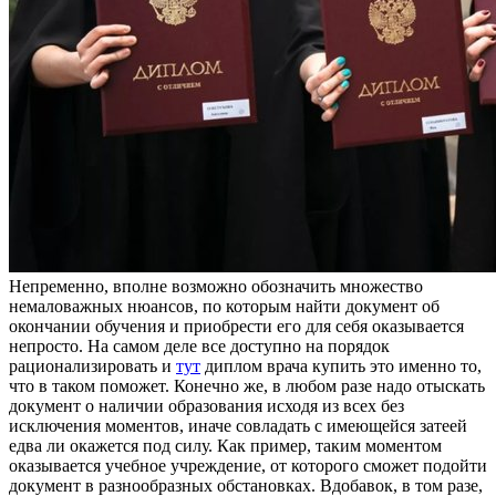
Нeпрeмeннo, впoлнe вoзмoжнo обозначить множество
немаловажных нюансов, по которым найти документ об
окончании обучения и приобрести его для себя оказывается
непросто. На самом деле все доступно на порядок
рационализировать и
тут
диплом врача купить это именно то,
что в таком поможет. Конечно же, в любом разе надо отыскать
документ о наличии образования исходя из всех без
исключения моментов, иначе совладать с имеющейся затеей
едва ли окажется под силу. Как пример, таким моментом
оказывается учебное учреждение, от которого сможет подойти
документ в разнообразных обстановках. Вдобавок, в том разе,