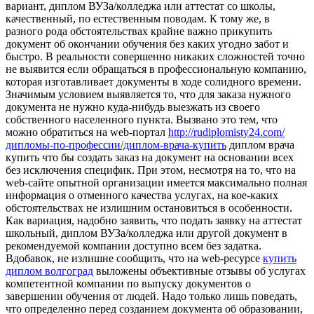
вариант, диплом ВУЗа/колледжа или аттестат со школы,
качественный, по естественным поводам. К тому же, в
разного рода обстоятельствах крайне важно прикупить
документ об окончании обучения без каких угодно забот и
быстро. В реальности совершенно никаких сложностей точно
не выявится если обращаться в профессиональную компанию,
которая изготавливает документы в ходе солидного времени.
Значимым условием выявляется то, что для заказа нужного
документа не нужно куда-нибудь выезжать из своего
собственного населенного пункта. Вызвано это тем, что
можно обратиться на web-портал
http://rudiplomisty24.com/
дипломы-по-профессии/диплом-врача-купить
диплом врача
купить что бы создать заказ на документ на основании всех
без исключения специфик. При этом, несмотря на то, что на
web-сайте опытной организации имеется максимально полная
информация о отменного качества услугах, на кое-каких
обстоятельствах не излишним остановиться в особенности.
Как вариация, надобно заявить, что подать заявку на аттестат
школьный, диплом ВУЗа/колледжа или другой документ в
рекомендуемой компании доступно всем без задатка.
Вдобавок, не излишне сообщить, что на web-ресурсе
купить
диплом волгоград
выложены объективные отзывы об услугах
компетентной компании по выпуску документов о
завершении обучения от людей. Надо только лишь поведать,
что определенно перед созданием документа об образовании,