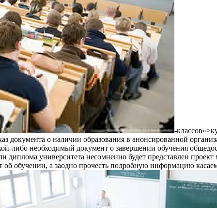
-классов»>ку
аказ документа о наличии образования в анонсированной орган
какой-либо необходимый документ о завершении обучения общедо
ли диплома университета несомненно будет представлен проект м
т об обучении, а заодно прочесть подробную информацию касаем