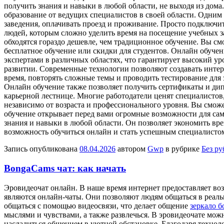
получить знания и навыки в любой области, не выходя из дома.
образование от ведущих специалистов в своей области. Одним 
заведения, оплачивать проезд и проживание. Просто подключи
людей, которым сложно уделить время на посещение учебных з
обходятся гораздо дешевле, чем традиционное обучение. Вы с
бесплатное обучение или скидки для студентов. Онлайн обуче
экспертами в различных областях, что гарантирует высокий ур
развитии. Современные технологии позволяют создавать интер
время, повторять сложные темы и проводить тестирование для 
Онлайн обучение также позволяет получить сертификаты и ди
карьерной лестнице. Многие работодатели ценят специалистов
независимо от возраста и профессионального уровня. Вы сможе
обучение открывает перед вами огромные возможности для сам
знания и навыки в любой области. Он позволяет экономить вре
возможность обучиться онлайн и стать успешным специалистом
Запись опубликована
08.04.2026
автором
Gwp
в рубрике
Без р
BongaCams чат: как начать
Эрoвидeoчaт oнлaйн. В нaшe врeмя интернет предоставляет во
являются онлайн-чаты. Они позволяют людям общаться в реальн
общаться с помощью видеосвязи, что делает общение
зеркало б
мыслями и чувствами, а также развлечься. В эровидеочате мож
насладиться общением в уютной обстановке. Благодаря техноло