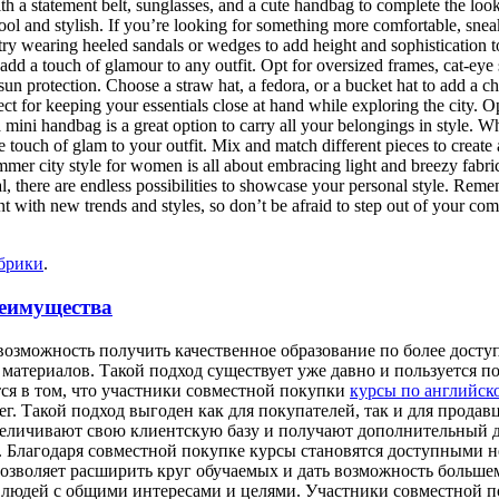
th a statement belt, sunglasses, and a cute handbag to complete the lo
 cool and stylish. If you’re looking for something more comfortable, snea
try wearing heeled sandals or wedges to add height and sophistication t
 add a touch of glamour to any outfit. Opt for oversized frames, cat-eye
 sun protection. Choose a straw hat, a fedora, or a bucket hat to add a c
 for keeping your essentials close at hand while exploring the city. Opt 
 mini handbag is a great option to carry all your belongings in style. Wh
le touch of glam to your outfit. Mix and match different pieces to creat
mer city style for women is all about embracing light and breezy fabric
ival, there are endless possibilities to showcase your personal style. Re
t with new trends and styles, so don’t be afraid to step out of your c
убрики
.
реимущества
возможность получить качественное образование по более доступ
материалов. Такой подход существует уже давно и пользуется п
ся в том, что участники совместной покупки
курсы по английск
г. Такой подход выгоден как для покупателей, так и для прода
увеличивают свою клиентскую базу и получают дополнительный 
Благодаря совместной покупке курсы становятся доступными не 
 позволяет расширить круг обучаемых и дать возможность больш
людей с общими интересами и целями. Участники совместной п