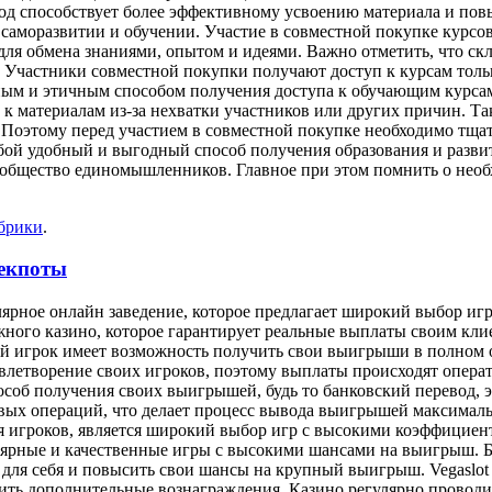
дход способствует более эффективному усвоению материала и по
саморазвитии и обучении. Участие в совместной покупке курсов 
ля обмена знаниями, опытом и идеями. Важно отметить, что скл
 Участники совместной покупки получают доступ к курсам тольк
ьным и этичным способом получения доступа к обучающим курсам
 к материалам из-за нехватки участников или других причин. Т
 Поэтому перед участием в совместной покупке необходимо тщат
обой удобный и выгодный способ получения образования и развит
ообщество единомышленников. Главное при этом помнить о нео
убрики
.
жекпоты
пулярное онлайн заведение, которое предлагает широкий выбор и
ежного казино, которое гарантирует реальные выплаты своим кл
ый игрок имеет возможность получить свои выигрыши в полном 
летворение своих игроков, поэтому выплаты происходят оператив
особ получения своих выигрышей, будь то банковский перевод,
овых операций, что делает процесс вывода выигрышей максимал
ля игроков, является широкий выбор игр с высокими коэффицие
улярные и качественные игры с высокими шансами на выигрыш. Б
для себя и повысить свои шансы на крупный выигрыш. Vegaslot
ть дополнительные вознаграждения. Казино регулярно проводи