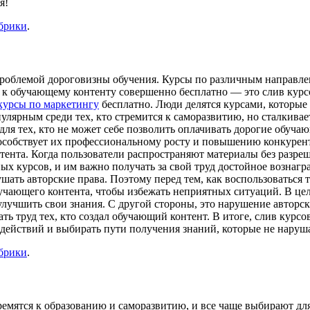
я!
убрики
.
проблемой дороговизны обучения. Курсы по различным направлен
п к обучающему контенту совершенно бесплатно — это слив курс
курсы по маркетингу
бесплатно. Люди делятся курсами, которые 
опулярным среди тех, кто стремится к саморазвитию, но сталкив
ля тех, кто не может себе позволить оплачивать дорогие обуча
особствует их профессиональному росту и повышению конкурент
ента. Когда пользователи распространяют материалы без разреш
ых курсов, и им важно получать за свой труд достойное вознаг
ушать авторские права. Поэтому перед тем, как воспользоваться
чающего контента, чтобы избежать неприятных ситуаций. В цело
лучшить свои знания. С другой стороны, это нарушение авторск
ь труд тех, кто создал обучающий контент. В итоге, слив курсо
действий и выбирать пути получения знаний, которые не наруш
убрики
.
ремятся к образованию и саморазвитию, и все чаще выбирают дл