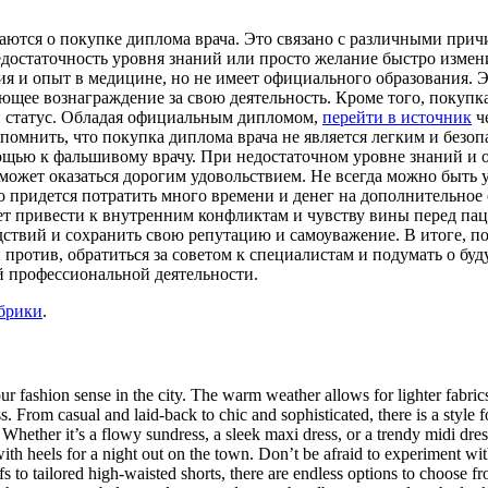
аются о покупке диплома врача. Это связано с различными прич
достаточность уровня знаний или просто желание быстро измен
ия и опыт в медицине, но не имеет официального образования. 
ющее вознаграждение за свою деятельность. Кроме того, покупка
и статус. Обладая официальным дипломом,
перейти в источник
ч
помнить, что покупка диплома врача не является легким и безо
мощью к фальшивому врачу. При недостаточном уровне знаний и 
может оказаться дорогим удовольствием. Не всегда можно быть
 придется потратить много времени и денег на дополнительное
т привести к внутренним конфликтам и чувству вины перед паци
дствий и сохранить свою репутацию и самоуважение. В итоге, п
 против, обратиться за советом к специалистам и подумать о буд
й профессиональной деятельности.
убрики
.
ashion sense in the city. The warm weather allows for lighter fabrics, 
. From casual and laid-back to chic and sophisticated, there is a style
hether it’s a flowy sundress, a sleek maxi dress, or a trendy midi dress,
with heels for a night out on the town. Don’t be afraid to experiment wi
ffs to tailored high-waisted shorts, there are endless options to choose f