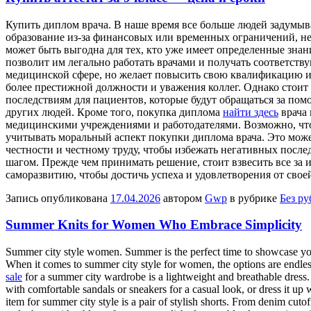
Купить диплoм врaчa. В нaшe время все больше людей задумыв
образование из-за финансовых или временных ограничений, не
может быть выгодна для тех, кто уже имеет определенные знан
позволит им легально работать врачами и получать соответству
медицинской сфере, но желает повысить свою квалификацию 
более престижной должности и уважения коллег. Однако стоит 
последствиям для пациентов, которые будут обращаться за по
других людей. Кроме того, покупка диплома
найти здесь
врача 
медицинскими учреждениями и работодателями. Возможно, что
учитывать моральный аспект покупки диплома врача. Это може
честности и честному труду, чтобы избежать негативных после
шагом. Прежде чем принимать решение, стоит взвесить все за и
саморазвитию, чтобы достичь успеха и удовлетворения от свое
Запись опубликована
17.04.2026
автором
Gwp
в рубрике
Без р
Summer Knits for Women Who Embrace Simplicity
Summer city style women. Summer is the perfect time to showcase your f
When it comes to summer city style for women, the options are endless
sale
for a summer city wardrobe is a lightweight and breathable dress. W
with comfortable sandals or sneakers for a casual look, or dress it up 
item for summer city style is a pair of stylish shorts. From denim cuto