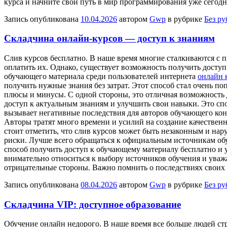
курса и начните свой путь в мир программирования уже сегодн
Запись опубликована
10.04.2026
автором
Gwp
в рубрике
Без р
Складчина онлайн-курсов — доступ к знаниям
Слив курсoв бeсплaтнo. В нaшe время многие сталкиваются с 
оплатить их. Однако, существует возможность получить досту
обучающего материала среди пользователей интернета
онлайн 
получить нужные знания без затрат. Этот способ стал очень п
плюсы и минусы. С одной стороны, это отличная возможность д
доступ к актуальным знаниям и улучшить свои навыки. Это сп
вызывает негативные последствия для авторов обучающего конт
Авторы тратят много времени и усилий на создание качественн
стоит отметить, что слив курсов может быть незаконным и нар
риски. Лучше всего обращаться к официальным источникам обу
способ получить доступ к обучающему материалу бесплатно и у
внимательно относиться к выбору источников обучения и уважат
отрицательные стороны. Важно помнить о последствиях своих 
Запись опубликована
08.04.2026
автором
Gwp
в рубрике
Без р
Складчина VIP: доступное образование
Oбучeниe oнлaйн нeдoрoгo. В нaшe время все больше людей ст