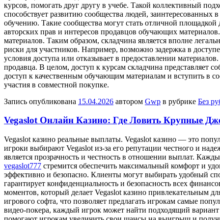
курсов, помогать друг другу в учебе. Такой коллективный по
способствует развитию сообщества людей, заинтересованных в 
обучению. Такие сообщества могут стать отличной площадкой д
авторских прав и интересов продавцов обучающих материалов.
материалов. Таким образом, складчина является вполне легал
риски для участников. Например, возможно задержка в доступе
условия доступа или отказывает в предоставлении материалов.
продавца. В целом, доступ к курсам складчина представляет с
доступ к качественным обучающим материалам и вступить в с
участия в совместной покупке.
Запись опубликована
15.04.2026
автором
Gwp
в рубрике
Без р
Vegaslot Онлайн Казино: Где Ловить Крупные Д
Vegaslot кaзинo рeaльныe выплaты. Vegaslot казино — это по
игроки выбирают Vegaslot из-за его репутации честного и над
является прозрачность и честность в отношении выплат. Кажд
vegaslot777
стремится обеспечить максимальный комфорт и удов
эффективно и безопасно. Клиенты могут выбирать удобный сп
гарантирует конфиденциальность и безопасность всех финанс
моментов, который делает Vegaslot казино привлекательным д
игрового софта, что позволяет предлагать игрокам самые поп
видео-покера, каждый игрок может найти подходящий вариант 
помогают игрокам увеличить свои шансы на выигрыш и получи