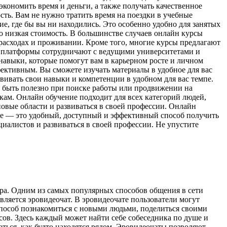
экономить время и деньги, а также получать качественное
сть. Вам не нужно тратить время на поездки в учебные
ие, где бы вы ни находились. Это особенно удобно для занятых
о низкая стоимость. В большинстве случаев онлайн курсы
 расходах и проживании. Кроме того, многие курсы предлагают
ие платформы сотрудничают с ведущими университетами и
навыки, которые помогут вам в карьерном росте и личном
ективным. Вы сможете изучать материалы в удобное для вас
вивать свои навыки и компетенции в удобном для вас темпе.
 быть полезно при поиске работы или продвижении на
кам. Онлайн обучение подходит для всех категорий людей,
новые области и развиваться в своей профессии. Онлайн
ие — это удобный, доступный и эффективный способ получить
циалистов и развиваться в своей профессии. Не упустите
ра. Одним из самых популярных способов общения в сети
вляется эровидеочат. В эровидеочате пользователи могут
особ познакомиться с новыми людьми, поделиться своими
сов. Здесь каждый может найти себе собеседника по душе и
аться, как будто находятся рядом. Эровидеочаты позволяют