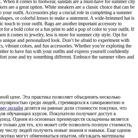
ok. When it comes to footwear, sandals are a must-have for summer city
kers are a great option. White sneakers are a classic choice that can be
o your outfit. Accessories play a crucial role in completing a summer
 shapes, or colorful lenses to make a statement. A wide-brimmed hat is
hic touch to your outfit. Bags are another important accessory to
for a bold color or a fun print to add a pop of color to your outfit. If
en it comes to jewelry, less is more for summer city style. Opt for
e a unique and personalized look. Don’t be afraid to experiment with
s, vibrant colors, and fun accessories. Whether you’re exploring the
member to have fun with your outfits and express yourself confidently
omfort zone and try something different. Embrace the summer vibes and
ной цене. Эта практика позволяет объединять несколько
опулярностью среди людей, стремящихся к саморазвитию и
ому онлайн
делятся на равные доли стоимости покупки, что
вцов обучающих курсов. Покупатели получают доступ к
доход. Одним из основных преимуществ складчины является
только для тех, кто может себе позволить полную стоимость,
ему числу людей получить новые знания и навыки. Еще одним
окупки могут обмениваться опытом, обсуждать материалы