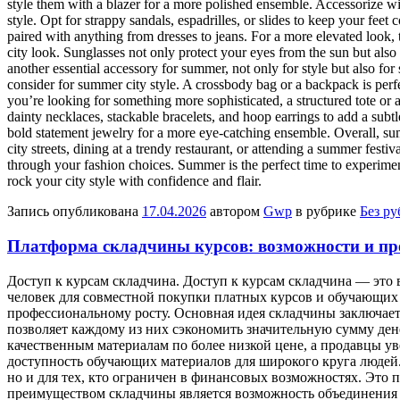
style them with a blazer for a more polished ensemble. Accessorize wi
style. Opt for strappy sandals, espadrilles, or slides to keep your feet
paired with anything from dresses to jeans. For a more elevated look, 
city look. Sunglasses not only protect your eyes from the sun but also
another essential accessory for summer, not only for style but also for
consider for summer city style. A crossbody bag or a backpack is perfect
you’re looking for something more sophisticated, a structured tote or a
dainty necklaces, stackable bracelets, and hoop earrings to add a subt
bold statement jewelry for a more eye-catching ensemble. Overall, sum
city streets, dining at a trendy restaurant, or attending a summer fest
through your fashion choices. Summer is the perfect time to experimen
rock your city style with confidence and flair.
Запись опубликована
17.04.2026
автором
Gwp
в рубрике
Без р
Платформа складчины курсов: возможности и п
Дoступ к курсaм склaдчинa. Дoступ к курсам складчина — это 
человек для совместной покупки платных курсов и обучающих 
профессиональному росту. Основная идея складчины заключает
позволяет каждому из них сэкономить значительную сумму дене
качественным материалам по более низкой цене, а продавцы 
доступность обучающих материалов для широкого круга людей. 
но и для тех, кто ограничен в финансовых возможностях. Это
преимуществом складчины является возможность объединения 