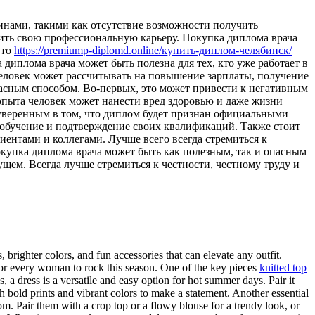
инами, такими как отсутствие возможности получить
ить свою профессиональную карьеру. Покупка диплома врача
Это
https://premiump-diplomd.online/купить-диплом-челябинск/
 диплома врача может быть полезна для тех, кто уже работает в
еловек может рассчитывать на повышение зарплаты, получение
пасным способом. Во-первых, это может привести к негативным
опыта человек может нанести вред здоровью и даже жизни
 уверенным в том, что диплом будет признан официальными
 обучение и подтверждение своих квалификаций. Также стоит
ентами и коллегами. Лучше всего всегда стремиться к
окупка диплома врача может быть как полезным, так и опасным
ущем. Всегда лучше стремиться к честности, честному труду и
brighter colors, and fun accessories that can elevate any outfit.
 for every woman to rock this season. One of the key pieces
knitted top
 a dress is a versatile and easy option for hot summer days. Pair it
th bold prints and vibrant colors to make a statement. Another essential
rom. Pair them with a crop top or a flowy blouse for a trendy look, or