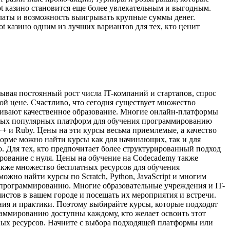
ot казино становится еще более увлекательным и выгодным.
платы и возможность выигрывать крупные суммы денег.
 казино одним из лучших вариантов для тех, кто ценит
вая постоянный рост числа IT-компаний и стартапов, спрос
ой цене. Счастливо, что сегодня существует множество
ивают качественное образование. Многие онлайн-платформы
амых популярных платформ для обучения программированию
++ и Ruby. Цены на эти курсы весьма приемлемые, а качество
орме можно найти курсы как для начинающих, так и для
. Для тех, кто предпочитает более структурированный подход
рование с нуля. Цены на обучение на Codecademy также
акже множество бесплатных ресурсов для обучения
жно найти курсы по Scratch, Python, JavaScript и многим
о программированию. Многие образовательные учреждения и IT-
тов в вашем городе и посещать их мероприятия и встречи.
ия и практики. Поэтому выбирайте курсы, которые подходят
раммированию доступны каждому, кто желает освоить этот
нных ресурсов. Начните с выбора подходящей платформы или