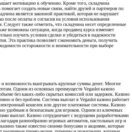
вышает мотивацию к обучению. Кроме того, складчина
помогает создать новые связи, найти друзей и партнеров по
адчина является законной практикой, которая не нарушает
о после оплаты и согласия на условия использования
. Следует также отметить, что складчина несет определенные
акже возможны ситуации, когда продавец курса изменяет
ельно изучить условия сделки и убедиться в надежности
ия. Эта практика позволяет сэкономить деньги, получить
бходимости осторожности и внимательности при выборе
гр и возможность выигрывать крупные суммы денег. Многие
иентам. Одним из основных преимуществ Vegaslot казино
объеме без каких-либо скрытых комиссий или задержек. Казино
но и без проблем. Система выплат в Vegaslot казино работает
 электронный кошелек или другие платежные системы. Казино
ьно удобным и безопасным для игроков. Одним из ключевых
нтами выплат. Казино сотрудничает с ведущими разработчиками
лагодаря разнообразию игровых автоматов, настольных игр и
 казино также известно своими бонусами и акциями, которые
т различные промо-акции, турниры и розыгрыши, которые