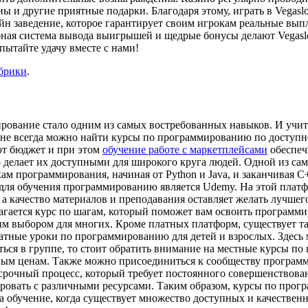
 и другие приятные подарки. Благодаря этому, играть в Vegasl
лайн заведение, которое гарантирует своим игрокам реальные вы
ая система вывода выигрышей и щедрые бонусы делают Vegaslot
спытайте удачу вместе с нами!
убрики
.
ование стало одним из самых востребованных навыков. И учиты
, не всегда можно найти курсы по программированию по доступн
ют бюджет и при этом
обучение работе с маркетплейсами
обеспеч
 делает их доступными для широкого круга людей. Одной из с
ам программирования, начиная от Python и Java, и заканчивая C
для обучения программированию является Udemy. На этой платф
 качество материалов и преподавания оставляет желать лучшего
агается курс по шагам, который поможет вам освоить программи
ым выбором для многих. Кроме платных платформ, существует т
тные уроки по программированию для детей и взрослых. Здесь мо
ься в группе, то стоит обратить внимание на местные курсы п
м ценам. Также можно присоединиться к сообществу программис
рочный процесс, который требует постоянного совершенствован
ировать с различными ресурсами. Таким образом, курсы по прог
а обучение, когда существует множество доступных и качестве