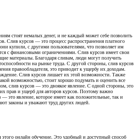
иям стоят немалых денег, и не каждый может себе позволить
ов. Слив курсов — это процесс распространения платного
они купили, с другими пользователями, что позволяет им
ается с финансовыми ограничениями. Слив курсов имеет свои
ющие материалы. Благодаря сливам, люди могут получить
оспособности на рынке труда. С другой стороны, слив курсов
ения правообладателя, это приводит к ущербу их доходам.
раждение. Слив курсов лишает их этой возможности. Также
 такой возможностью, стоит хорошо подумать и оценить все
м, слив курсов — это двоякое явление. С одной стороны, это
их прав и ущерб для авторов курсов. Поэтому важно
в — это явление, которое имеет как положительные, так и
ают законы и уважают труд других людей.
я этого онлайн обучение. Это удобный и доступный способ