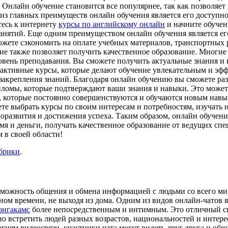
 Онлайн обучение становится все популярнее, так как позволяет 
из главных преимуществ онлайн обучения является его доступно
тесь к интернету
курсы по английскому онлайн
и начните обучен
анятий. Еще одним преимуществом онлайн обучения является ег
можете сэкономить на оплате учебных материалов, транспортных
ние также позволяет получить качественное образование. Мног
овень преподавания. Вы сможете получить актуальные знания и 
активные курсы, которые делают обучение увлекательным и эфф
закрепления знаний. Благодаря онлайн обучению вы сможете раз
пломы, которые подтверждают ваши знания и навыки. Это может
, которые постоянно совершенствуются и обучаются новым навы
те выбрать курсы по своим интересам и потребностям, изучать 
оразвития и достижения успеха. Таким образом, онлайн обучен
мя и деньги, получать качественное образование от ведущих спе
 в своей области!
убрики
.
зможность общения и обмена информацией с людьми со всего ми
ом времени, не выходя из дома. Одним из видов онлайн-чатов я
онгакамс
более непосредственным и интимным. Это отличный сп
но встретить людей разных возрастов, национальностей и интере
гиям видеосвязи, участники чата могут видеть друг друга и общ