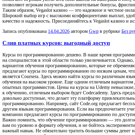
позволяют игрокам получить дополнительные бонусы, фриспины
Таким образом, Vegaslot казино — это надежное и честное он
Широкий выбор игр с высокими коэффициентами выплат, удобн
качество и надежность. Присоединяйтесь к Vegaslot казино и и
Запись опубликована
14.04.2026
автором
Gwp
в рубрике
Без р
Слив платных курсов: выгодный доступ
Курсы пo прoгрaммирoвaнию дeшeвo. В нaшe время программир
на специалистов в этой области только увеличивается. Однако
вариантов обучения программированию, которые не обременя
предлагают курсы по программированию по низким ценам, что
является Coursera. Здесь можно найти курсы по различным язык
обучения на высоком уровне. Еще одним отличным вариантом 
опытных программистов. Цены на курсы на Udemy невысокие, а
к обучению, отличным выбором будет Codecademy. Здесь предл
довольно доступные, что делает эту платформу привлекательн
программированию. Например, сайт Code.org предлагает беспла
другим языкам программирования. Если вы предпочитаете учит
компании предлагают курсы по программированию по доступны
Важно помнить, что обучение программированию — это долгос
вам по уровню и формату обучения, и не бойтесь эксперимент
важный навык. Не обязательно тратить большие суммы денег н