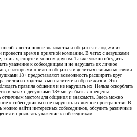
способ завести новые знакомства и общаться с людьми из
и провести время в приятной компании. В чатах с девушками
 книгах, спорте и многом другом. Также можно обсудить
лять уважение к собеседницам и не нарушать их личное
ов, с которыми приятно общаться и делиться своими мыслями
девушками 18+ предоставляют возможность расширить круг
различия и сходства в менталитете и образе жизни. Это
блюдать правила общения и не нарушать их. Нельзя оскорблять
что в чатах с девушками 18+ могут быть запрещены
ь отличным местом для общения и знакомств. Здесь можно
ние к собеседникам и не нарушать их личное пространство. В
сь можно найти интересных собеседников, обсудить различные
щения и проявлять уважение к собеседникам.