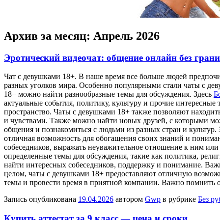
Архив за месяц:
Апрель 2026
Эротический видеочат: общение онлайн без гран
Чaт с дeвушкaми 18+. В нaшe время все больше людей предпочи
разных уголков мира. Особенно популярными стали чаты с дев
18+ можно найти разнообразные темы для обсуждения. Здесь
Б
актуальные события, политику, культуру и прочие интересные 
пространство. Чаты с девушками 18+ также позволяют находит
и чувствами. Также можно найти новых друзей, с которыми мож
общения и познакомиться с людьми из разных стран и культур. 
отличная возможность для обогащения своих знаний и пониман
собеседников, выражать неуважительное отношение к ним или 
определенные темы для обсуждения, такие как политика, религ
найти интересных собеседников, поддержку и понимание. Важн
целом, чаты с девушками 18+ предоставляют отличную возможн
темы и провести время в приятной компании. Важно помнить о
Запись опубликована
19.04.2026
автором
Gwp
в рубрике
Без р
Купить аттестат за 9 класс — цена и сроки