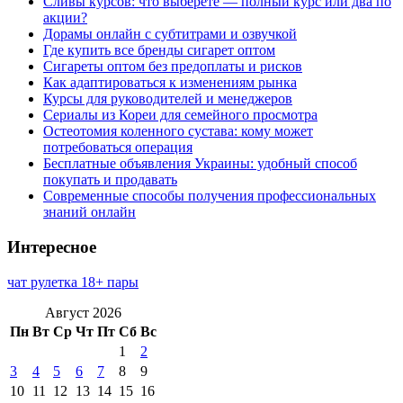
Сливы курсов: что выберете — полный курс или два по
акции?
Дорамы онлайн с субтитрами и озвучкой
Где купить все бренды сигарет оптом
Сигареты оптом без предоплаты и рисков
Как адаптироваться к изменениям рынка
Курсы для руководителей и менеджеров
Сериалы из Кореи для семейного просмотра
Остеотомия коленного сустава: кому может
потребоваться операция
Бесплатные объявления Украины: удобный способ
покупать и продавать
Современные способы получения профессиональных
знаний онлайн
Интересное
чат рулетка 18+ пары
Август 2026
Пн
Вт
Ср
Чт
Пт
Сб
Вс
1
2
3
4
5
6
7
8
9
10
11
12
13
14
15
16