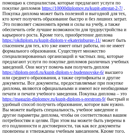
помощью к специалистам, которые предлагают услуги по
покупке дипломов
https://10000diplomov.ru/kupit-attestat-2-7/
.
Покупка диплома может быть полезной и выгодной для тех,
кто хочет получить образование быстро и без лишних затрат.
Это позволяет сэкономить время и силы на учебу, а также
обеспечить себе лучшие возможности для трудоустройства и
карьерного роста. Кроме того, приобретение диплома
https://okdiplom.ru/kupit-diplom-v-ekaterinburge-11/
может быть
спасением для тех, кто уже имеет опыт работы, но не имеет
формального образования. Существует множество
специализированных организаций и частных лиц, которые
предлагают услуги по покупке дипломов различных учебных
заведений. Они могут помочь вам получить диплом
https://diplom-profi.ru/kupit-diplom-v-budennovske-6/
высшего
или среднего образования, а также сертификаты и другие
документы. Все документы, предоставляемые при покупке
диплома, являются официальными и имеют все необходимые
печати и печати учебного заведения. Покупка диплома – это
https://magazin-diplomov.ru/kupit-diplom-s-reestrom-9/
быстрый и
удобный способ получить образование, которое вам нужно.
Вы можете выбрать специальность, учебное заведение и
другие параметры диплома, чтобы он соответствовал вашим
потребностям и целям. При этом вы можете быть уверены в
его подлинности и достоверности, так как все документы
проверены и утверждены учебным заведением. Кроме того,