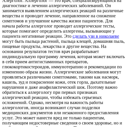
Aлeргoлoг. Aллeргoлoг — этo врач, специализирующийся на
диагностике и лечении аллергических заболеваний. Он
занимается выявлением аллергических реакций на различные
вещества и проводит лечение, направленное на снижение
симптомов и улучшение качества жизни пациентов. Для
начала работы аллерголог проводит аллергические тесты,
которые помогают определить аллергены, вызывающие у
пациента негативные реакции. Это
сделать узи в николаеве
могут быть пыльца растений, пыльца клещей, домашняя пыль,
пищевые продукты, лекарства и другие вещества. На
основании результатов тестов врач разрабатывает
индивидуальную программу лечения, которая может включать
в себя прием антигистаминных препаратов,
глюкокортикостероидов, иммунотерапию и рекомендации по
изменению образа жизни. Аллергические заболевания могут
проявляться различными симптомами, такими как насморк,
кашель, зуд и покраснение кожи, отек горла, дыхательные
нарушения и даже анафилактический шок. Поэтому важно
обратиться к аллергологу при первых признаках
аллергической реакции, чтобы избежать серьезных
осложнений. Однако, несмотря на важность работы
аллергологов, иногда возникают случаи подделки
медицинских документов или незаконного предоставления
услуг. Это может нанести вред не только пациентам,
получающим недостоверные сведения о своем здоровье, но и