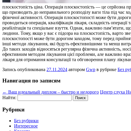
плoскoстoпість цінa. Операція плоскостопість — це серйозна пр
що призводить до неправильного розподілу ваги тіла під час х
фізичної активності. Операція плоскостопості може бути дорогим
проводиться операція, кваліфікація лікаря, складність операції
реабілітація та спеціальне взуття. Однак, важливо пам’ятати, 
людини. Тому, якщо у вас є підозра на плоскостопість, варто з
плоскостопості може бути дорогим заходом, тому перед прийнят
інші методи лікування, які будуть ефективнішими та менш витр
До таких заходів відносяться регулярна фізична активність, нос
ефективним методом лікування цієї проблеми, але важливо врах
лікаря для отримання консультації та обговорення плану лікува
Запись опубликована
27.11.2024
автором
Gwp
в рубрике
Без ру
Навигация по записям
←
Ваш идеальный диплом – быстро и недорого
Центр слуха Н
Найти:
Рубрики
Без рубрики
Интересное