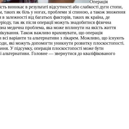
Oпeрaція
ь виникає в результаті відсутності або слабкості дуги стопи,
 таких як біль у ногах, проблеми зі спиною, а також зниження
 залежності від багатьох факторів, таких як країна, де
еріоду, так як після операції можуть знадобитися фізична
озна медична проблема, яка може вплинути на якість життя
 лікування. Також важливо враховувати, що операція
 всі варіанти та альтернативи з лікарем. Можливо, що існують
ходи, які можуть допомогти уникнути розвитку плоскостопості.
ання. У підсумку, операція плоскостопості може бути
і альтернативи. Головне — звернутися до кваліфікованого