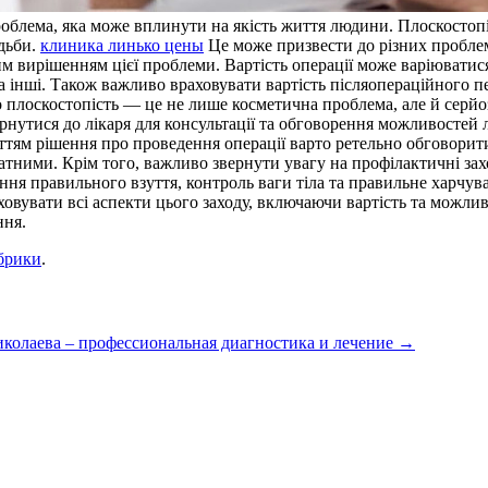
облема, яка може вплинути на якість життя людини. Плоскостопіст
одьби.
клиника линько цены
Це може призвести до різних проблем,
 вирішенням цієї проблеми. Вартість операції може варіюватися в
 та інші. Також важливо враховувати вартість післяопераційного п
що плоскостопість — це не лише косметична проблема, але й серй
вернутися до лікаря для консультації та обговорення можливостей
тям рішення про проведення операції варто ретельно обговорити
атними. Крім того, важливо звернути увагу на профілактичні за
іння правильного взуття, контроль ваги тіла та правильне харчув
овувати всі аспекти цього заходу, включаючи вартість та можлив
ння.
брики
.
иколаева – профессиональная диагностика и лечение
→