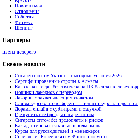
Красота
Новости моды
Отношения
События
Фитнесс
Шопинг
Партнеры
цветы недорого
Свежие новости
Сигареты оптом Украина: выгодные условия 2026
Сертифицированные стропы в Алматы
Как скачать игры без лаунчера на ПК бесплатно через тор
Новинки лакорнов с переводом
Лакорны с захватывающим сюжетом
Сливы курсов: что выберете — полный курс или два по 
Дорамы онлайн с субтитрами и озвучкой
Где купить все бренды сигарет оптом
Сигареты оптом без предоплаты и рисков
Как адаптироваться к изменениям рынка
Курсы для руководителей и менеджеров
Сериалы из Кореи для семейного просмотра