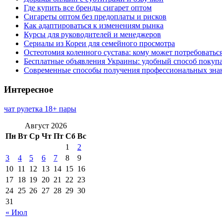
Где купить все бренды сигарет оптом
Сигареты оптом без предоплаты и рисков
Как адаптироваться к изменениям рынка
Курсы для руководителей и менеджеров
Сериалы из Кореи для семейного просмотра
Остеотомия коленного сустава: кому может потребоватьс
Бесплатные объявления Украины: удобный способ покупа
Современные способы получения профессиональных зна
Интересное
чат рулетка 18+ пары
Август 2026
Пн
Вт
Ср
Чт
Пт
Сб
Вс
1
2
3
4
5
6
7
8
9
10
11
12
13
14
15
16
17
18
19
20
21
22
23
24
25
26
27
28
29
30
31
« Июл