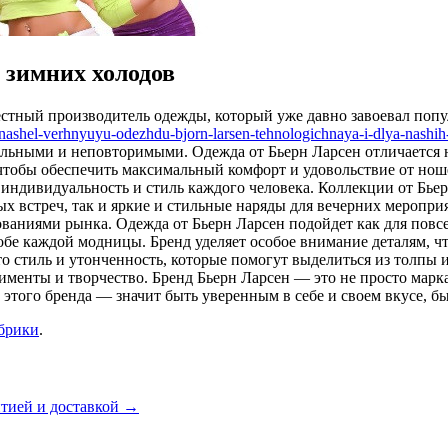
 зимних холодов
естный производитель одежды, который уже давно завоевал поп
-nashel-verhnyuyu-odezhdu-bjorn-larsen-tehnologichnaya-i-dlya-nash
кальными и неповторимыми. Одежда от Бьерн Ларсен отличается 
 чтобы обеспечить максимальный комфорт и удовольствие от нош
 индивидуальность и стиль каждого человека. Коллекции от Бье
х встреч, так и яркие и стильные наряды для вечерних мероприя
ваниями рынка. Одежда от Бьерн Ларсен подойдет как для повсе
обе каждой модницы. Бренд уделяет особое внимание деталям, ч
это стиль и утонченность, которые помогут выделиться из толпы
менты и творчество. Бренд Бьерн Ларсен — это не просто марка
 этого бренда — значит быть уверенным в себе и своем вкусе, 
убрики
.
тией и доставкой
→