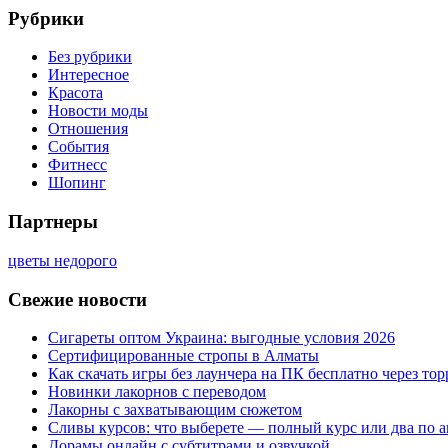
Рубрики
Без рубрики
Интересное
Красота
Новости моды
Отношения
События
Фитнесс
Шопинг
Партнеры
цветы недорого
Свежие новости
Сигареты оптом Украина: выгодные условия 2026
Сертифицированные стропы в Алматы
Как скачать игры без лаунчера на ПК бесплатно через тор
Новинки лакорнов с переводом
Лакорны с захватывающим сюжетом
Сливы курсов: что выберете — полный курс или два по 
Дорамы онлайн с субтитрами и озвучкой