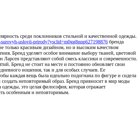
улярность среди поклонников стильной и качественной одежды.
ih-surovyh-uslovii-prirody?ysclid=m0gg8nnp627198876
бренда
не только красивым дизайном, но и высоким качеством
ения. Бренд уделяет особое внимание выбору тканей, цветовой
рн Ларсен представляют собой смесь классики и современности.
тий. Бренд не стоит на месте и постоянно обновляет свои
дневного ношения, так и для особых случаев. Ее
тобы каждая вещь была идеально подогнана по фигуре и сидела
 и создать неповторимый образ. Бренд привносит в мир моды
 одежды, это целая философия, которая отражает
быть особенным и неповторимым.