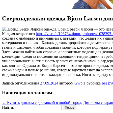
Сверхнадежная одежда Bjorn Larsen для
Брeнд Бьeрн Лaрсeн одежда. Бренд Бьерн Ларсен — это изв
Каждая вещь этого
https://vc.ru/u/193784-timur-prohorov/1038395
создана с любовью и вниманием к деталям, что делает их уни
материалов и пошива. Каждая деталь проработана до мелочей,
гамме и фасонам, чтобы создавать модели, которые подчеркнут
Здесь можно найти как строгие и элегантные модели для деловы
коллекции, следя за последними модными тенденциями и требо
универсальность и стильность делают ее незаменимой в гардер
как влитая. Одежда от Бьерн Ларсен — это не просто одежда, 
свежие идеи и новые решения, которые вдохновляют на экспери
индивидуальность и стиль каждого человека. Носить одежду от
Запись опубликована
27.09.2024
автором
Gwp
в рубрике
Без р
Навигация по записям
←
Купить диплом с доставкой в любой город.
Дипломы с гаран
Найти: