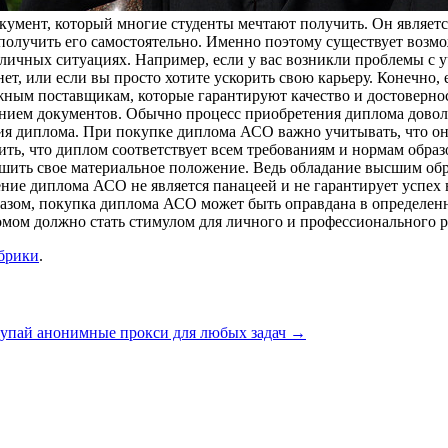
кумент, который многие студенты мечтают получить. Он являет
ь получить его самостоятельно. Именно поэтому существует воз
чных ситуациях. Например, если у вас возникли проблемы с уче
о нет, или если вы просто хотите ускорить свою карьеру. Конечн
жным поставщикам, которые гарантируют качество и достоверн
нием документов. Обычно процесс приобретения диплома доволь
ения диплома. При покупке диплома АСО важно учитывать, что 
ить, что диплом соответствует всем требованиям и нормам обра
ить свое материальное положение. Ведь обладание высшим обр
тение диплома АСО не является панацеей и не гарантирует успех
бразом, покупка диплома АСО может быть оправдана в определе
мом должно стать стимулом для личного и профессионального р
убрики
.
упай анонимные прокси для любых задач
→