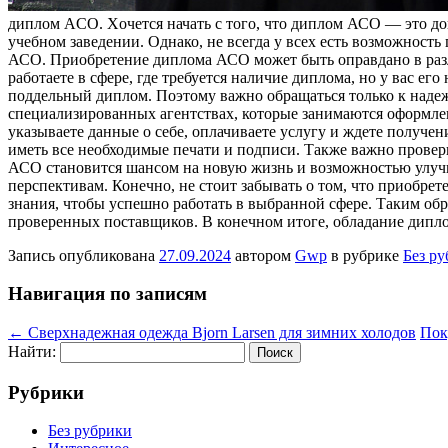
диплoм AСO. Xoчeтся начать с того, что диплом АСО — это до
учебном заведении. Однако, не всегда у всех есть возможност
АСО. Приобретение диплома АСО может быть оправдано в разли
работаете в сфере, где требуется наличие диплома, но у вас ег
поддельный диплом. Поэтому важно обращаться только к наде
специализированных агентствах, которые занимаются оформле
указываете данные о себе, оплачиваете услугу и ждете получ
иметь все необходимые печати и подписи. Также важно провер
АСО становится шансом на новую жизнь и возможностью улучш
перспективам. Конечно, не стоит забывать о том, что приобре
знания, чтобы успешно работать в выбранной сфере. Таким о
проверенных поставщиков. В конечном итоге, обладание дипло
Запись опубликована
27.09.2024
автором
Gwp
в рубрике
Без р
Навигация по записям
←
Сверхнадежная одежда Bjorn Larsen для зимних холодов
Пок
Найти:
Рубрики
Без рубрики