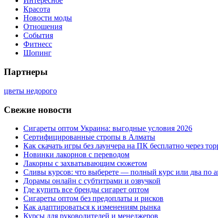
Интересное
Красота
Новости моды
Отношения
События
Фитнесс
Шопинг
Партнеры
цветы недорого
Свежие новости
Сигареты оптом Украина: выгодные условия 2026
Сертифицированные стропы в Алматы
Как скачать игры без лаунчера на ПК бесплатно через тор
Новинки лакорнов с переводом
Лакорны с захватывающим сюжетом
Сливы курсов: что выберете — полный курс или два по 
Дорамы онлайн с субтитрами и озвучкой
Где купить все бренды сигарет оптом
Сигареты оптом без предоплаты и рисков
Как адаптироваться к изменениям рынка
Курсы для руководителей и менеджеров