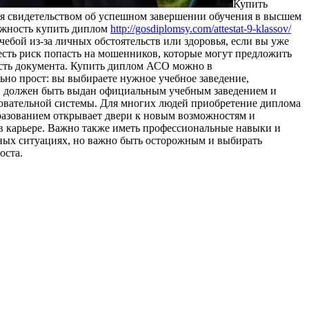
Купить
ся свидетельством об успешном завершении обучения в высшем
можность купить диплом
http://gosdiplomsy.com/attestat-9-klassov/
бой из-за личных обстоятельств или здоровья, если вы уже
о, есть риск попасть на мошенников, которые могут предложить
ость документа. Купить диплом АСО можно в
но прост: вы выбираете нужное учебное заведение,
он должен быть выдан официальным учебным заведением и
зовательной системы. Для многих людей приобретение диплома
азованием открывает двери к новым возможностям и
 в карьере. Важно также иметь профессиональные навыки и
нных ситуациях, но важно быть осторожным и выбирать
оста.