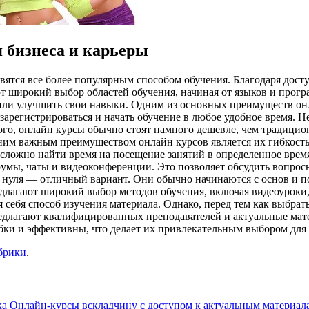
 бизнеса и карьеры
вятся все более популярным способом обучения. Благодаря дост
ют широкий выбор областей обучения, начиная от языков и прог
е или улучшить свои навыки. Одним из основных преимуществ он
зарегистрироваться и начать обучение в любое удобное время. Н
того, онлайн курсы обычно стоят намного дешевле, чем традицио
одним важным преимуществом онлайн курсов является их гибкость
м сложно найти время на посещение занятий в определенное вре
мы, чаты и видеоконференции. Это позволяет обсудить вопросы,
с нуля — отличный вариант. Они обычно начинаются с основ и п
длагают широкий выбор методов обучения, включая видеоуроки, 
себя способ изучения материала. Однако, перед тем как выбрать 
длагают квалифицированных преподавателей и актуальные мате
ки и эффективны, что делает их привлекательным выбором для вс
брики
.
ка
Онлайн-курсы вскладчину с доступом к актуальным материа