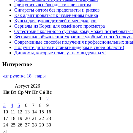
Где купить все бренды сигарет оптом
Сигареты оптом без предоплаты и рисков
Как адаптироваться к изменениям рынка
Курсы для руководителей и менеджеров
Сериалы из Кореи для семейного просмотра
Остеотомия коленного сустава: кому может потребоватьс
Бесплатные объявления Украины: удобный способ покупа
Современные способы получения профессиональных зна
Получите диплом и станьте лидером в своей области!
Дипломы, которые помогут вам выделиться!
Интересное
чат рулетка 18+ пары
Август 2026
Пн
Вт
Ср
Чт
Пт
Сб
Вс
1
2
3
4
5
6
7
8
9
10
11
12
13
14
15
16
17
18
19
20
21
22
23
24
25
26
27
28
29
30
31