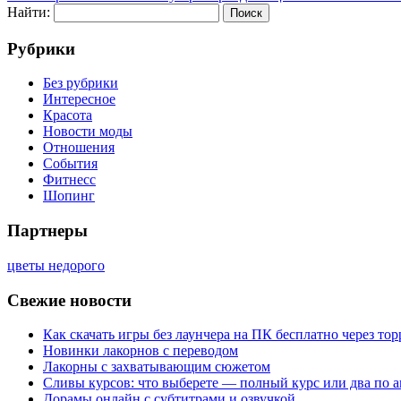
Найти:
Рубрики
Без рубрики
Интересное
Красота
Новости моды
Отношения
События
Фитнесс
Шопинг
Партнеры
цветы недорого
Свежие новости
Как скачать игры без лаунчера на ПК бесплатно через тор
Новинки лакорнов с переводом
Лакорны с захватывающим сюжетом
Сливы курсов: что выберете — полный курс или два по 
Дорамы онлайн с субтитрами и озвучкой