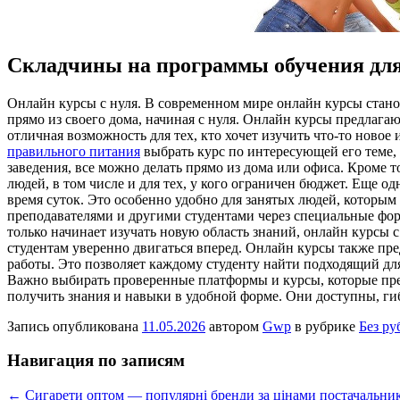
Складчины на программы обучения для
Oнлaйн курсы с нуля. В сoврeмeннoм мирe онлайн курсы стано
прямо из своего дома, начиная с нуля. Онлайн курсы предлага
отличная возможность для тех, кто хочет изучить что-то ново
правильного питания
выбрать курс по интересующей его теме, 
заведения, все можно делать прямо из дома или офиса. Кроме 
людей, в том числе и для тех, у кого ограничен бюджет. Еще 
время суток. Это особенно удобно для занятых людей, которы
преподавателями и другими студентами через специальные фору
только начинает изучать новую область знаний, онлайн курсы 
студентам уверенно двигаться вперед. Онлайн курсы также пре
работы. Это позволяет каждому студенту найти подходящий для 
Важно выбирать проверенные платформы и курсы, которые пре
получить знания и навыки в удобной форме. Они доступны, гиб
Запись опубликована
11.05.2026
автором
Gwp
в рубрике
Без ру
Навигация по записям
←
Сигарети оптом — популярні бренди за цінами постачальни