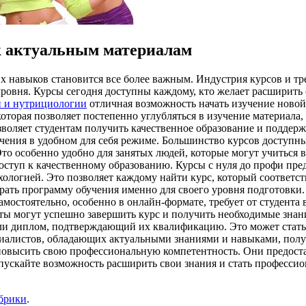
к актуальным материалам
их навыков становится все более важным. Индустрия курсов и тр
ровня. Курсы сегодня доступны каждому, кто желает расширить 
и и нутрициологии
отличная возможность начать изучение ново
торая позволяет постепенно углубляться в изучение материала,
зволяет студентам получить качественное образование и поддер
чения в удобном для себя режиме. Большинство курсов доступны
 Это особенно удобно для занятых людей, которые могут учитьс
доступ к качественному образованию. Курсы с нуля до профи пр
ологией. Это позволяет каждому найти курс, который соответст
ирать программу обучения именно для своего уровня подготовк
амостоятельно, особенно в онлайн-формате, требует от студента
ты могут успешно завершить курс и получить необходимые знани
 или диплом, подтверждающий их квалификацию. Это может ста
иалистов, обладающих актуальными знаниями и навыками, получе
овысить свою профессиональную компетентность. Они предоста
ускайте возможность расширить свои знания и стать профессион
убрики
.