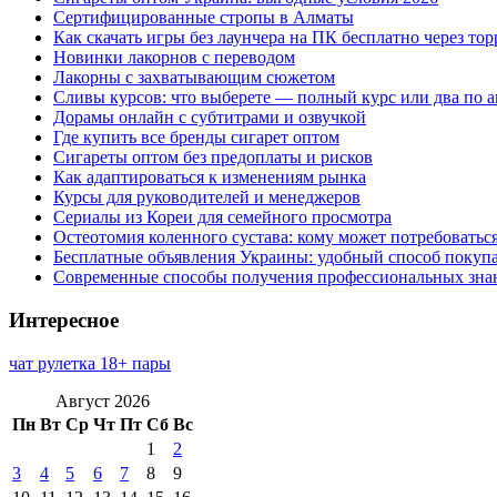
Сертифицированные стропы в Алматы
Как скачать игры без лаунчера на ПК бесплатно через тор
Новинки лакорнов с переводом
Лакорны с захватывающим сюжетом
Сливы курсов: что выберете — полный курс или два по 
Дорамы онлайн с субтитрами и озвучкой
Где купить все бренды сигарет оптом
Сигареты оптом без предоплаты и рисков
Как адаптироваться к изменениям рынка
Курсы для руководителей и менеджеров
Сериалы из Кореи для семейного просмотра
Остеотомия коленного сустава: кому может потребоватьс
Бесплатные объявления Украины: удобный способ покупа
Современные способы получения профессиональных зна
Интересное
чат рулетка 18+ пары
Август 2026
Пн
Вт
Ср
Чт
Пт
Сб
Вс
1
2
3
4
5
6
7
8
9