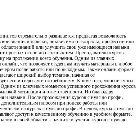
енингов стремительно развивается, предлагая возможность
свои знания и навыки, независимо от возраста, профессии или
й области знаний или улучшить свои уже имеющиеся навыки.
 от простых основ до сложных тем. Преподаватели курсов
жку на протяжении всего обучения. Одним из главных
 онлайн, что позволяет студентам изучать материалы в любое
я вечером после работы или по выходным. Также онлайн-формат
едлагают широкий выбор тематик, начиная от
вует его интересам и потребностям. Кроме того, многие курсы
и. Одним из ключевых моментов успешного прохождения курсов
 высокой мотивации и ответственности. Но благодаря
я и навыки. После прохождения курсов с нуля до профи,
ть дополнительным плюсом при поиске работы или
нными на курсах с нуля до профи. В целом, курсы с нуля до
вляют доступ к качественному обучению в удобном формате,
алом в своей области – начните изучение курсов с нуля до