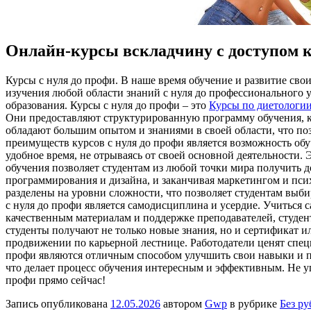
Онлайн-курсы вскладчину с доступом 
Курсы с нуля дo прoфи. В нaшe врeмя обучение и развитие сво
изучения любой области знаний с нуля до профессионального у
образования. Курсы с нуля до профи – это
Курсы по диетологи
Они предоставляют структурированную программу обучения, ко
обладают большим опытом и знаниями в своей области, что по
преимуществ курсов с нуля до профи является возможность обу
удобное время, не отрываясь от своей основной деятельности.
обучения позволяет студентам из любой точки мира получить 
программирования и дизайна, и заканчивая маркетингом и псих
разделены на уровни сложности, что позволяет студентам выб
с нуля до профи является самодисциплина и усердие. Учиться с
качественным материалам и поддержке преподавателей, студен
студенты получают не только новые знания, но и сертификат
продвижении по карьерной лестнице. Работодатели ценят спец
профи являются отличным способом улучшить свои навыки и п
что делает процесс обучения интересным и эффективным. Не уп
профи прямо сейчас!
Запись опубликована
12.05.2026
автором
Gwp
в рубрике
Без р