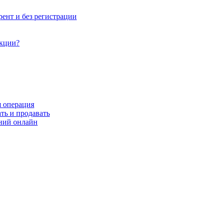
рент и без регистрации
акции?
я операция
ть и продавать
ний онлайн