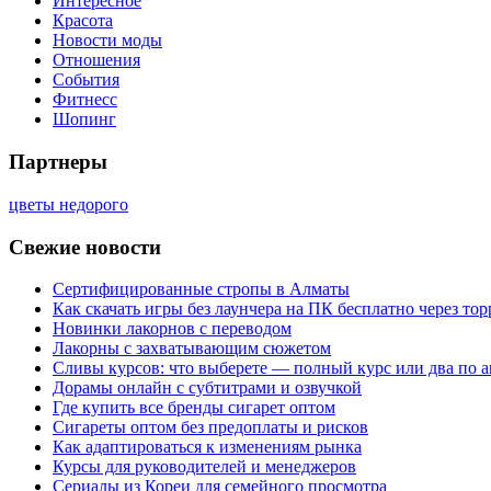
Интересное
Красота
Новости моды
Отношения
События
Фитнесс
Шопинг
Партнеры
цветы недорого
Свежие новости
Сертифицированные стропы в Алматы
Как скачать игры без лаунчера на ПК бесплатно через тор
Новинки лакорнов с переводом
Лакорны с захватывающим сюжетом
Сливы курсов: что выберете — полный курс или два по 
Дорамы онлайн с субтитрами и озвучкой
Где купить все бренды сигарет оптом
Сигареты оптом без предоплаты и рисков
Как адаптироваться к изменениям рынка
Курсы для руководителей и менеджеров
Сериалы из Кореи для семейного просмотра