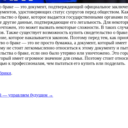
о браке — это документ, подтверждающий официальное заключен
кументов, удостоверяющих статус супругов перед обществом. Каж
льство о браке, которое выдается государственными органами п
же другие данные, подтверждающие его легальность. Для некото
чтожен, это может вызвать некоторые сложности. В таких случ
. Также существует возможность купить свидетельство о браке. 
е, которое наказывается законом. Поэтому перед тем, как приоб
тво о браке — это не просто бумажка, а документ, который имее
ому не стоит легкомысленно относиться к этому документу и пыт
льства о браке, если оно было утеряно или уничтожено. Это гор
торый имеет огромное значение для семьи. Поэтому стоит относи
ью к профессионалам, чем пытаться его купить или подделать.
убрики
.
ей — управляем будущим
→