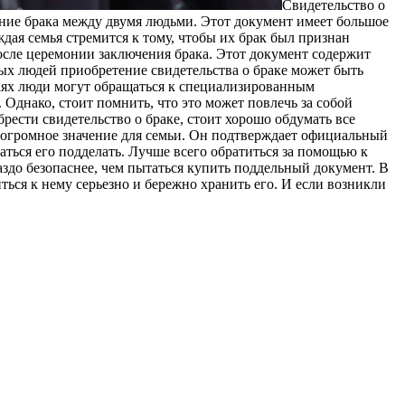
Свидeтeльствo o
ие брака между двумя людьми. Этот документ имеет большое
дая семья стремится к тому, чтобы их брак был признан
осле церемонии заключения брака. Этот документ содержит
рых людей приобретение свидетельства о браке может быть
аях люди могут обращаться к специализированным
Однако, стоит помнить, что это может повлечь за собой
рести свидетельство о браке, стоит хорошо обдумать все
т огромное значение для семьи. Он подтверждает официальный
аться его подделать. Лучше всего обратиться за помощью к
аздо безопаснее, чем пытаться купить поддельный документ. В
ться к нему серьезно и бережно хранить его. И если возникли