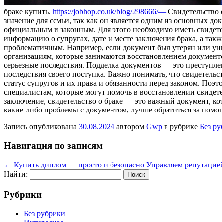
брaкe купить.
https://jobhop.co.uk/blog/298666/—
Свидетельство 
значение для семьи, так как он является одним из основных до
официальным и законным. Для этого необходимо иметь свидете
информацию о супругах, дате и месте заключения брака, а так
проблематичным. Например, если документ был утерян или уни
организациям, которые занимаются восстановлением документов
серьезные последствия. Подделка документов — это преступлени
последствия своего поступка. Важно понимать, что свидетельс
статус супругов и их права и обязанности перед законом. Поэт
специалистам, которые могут помочь в восстановлении свидете
заключение, свидетельство о браке — это важный документ, ко
какие-либо проблемы с документом, лучше обратиться за помощ
Запись опубликована
30.08.2024
автором
Gwp
в рубрике
Без р
Навигация по записям
←
Купить диплом — просто и безопасно
Управляем репутаци
Найти:
Рубрики
Без рубрики