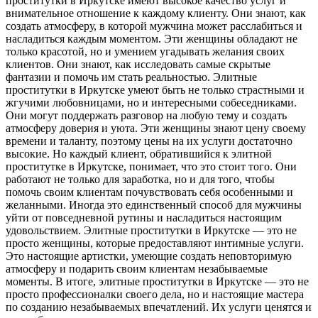
проститутки в Иркутске имеют высокое качество услуг и
внимательное отношение к каждому клиенту. Они знают, как
создать атмосферу, в которой мужчина может расслабиться и
насладиться каждым моментом. Эти женщины обладают не
только красотой, но и умением угадывать желания своих
клиентов. Они знают, как исследовать самые скрытые
фантазии и помочь им стать реальностью. Элитные
проститутки в Иркутске умеют быть не только страстными и
жгучими любовницами, но и интересными собеседниками.
Они могут поддержать разговор на любую тему и создать
атмосферу доверия и уюта. Эти женщины знают цену своему
времени и таланту, поэтому цены на их услуги достаточно
высокие. Но каждый клиент, обратившийся к элитной
проститутке в Иркутске, понимает, что это стоит того. Они
работают не только для заработка, но и для того, чтобы
помочь своим клиентам почувствовать себя особенными и
желанными. Иногда это единственный способ для мужчины
уйти от повседневной рутины и насладиться настоящим
удовольствием. Элитные проститутки в Иркутске — это не
просто женщины, которые предоставляют интимные услуги.
Это настоящие артистки, умеющие создать неповторимую
атмосферу и подарить своим клиентам незабываемые
моменты. В итоге, элитные проститутки в Иркутске — это не
просто профессионалки своего дела, но и настоящие мастера
по созданию незабываемых впечатлений. Их услуги ценятся и