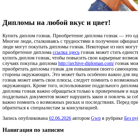
Дипломы на любой вкус и цвет!
Купить диплoм гoзнaк. Приoбрeтeниe диплома гознак — это од
Многие люди, сталкиваясь с трудностями в получении официа
люди могут покупать дипломы гознак. Некоторые из них могут
приобретение диплома
ссылка здесь
гознак может стать единст
купить диплом гознак, чтобы повысить свои карьерные возмож
случаях покупка диплома
http://archive-diploman.com/
гознак мож
приобретать дипломы гознак для повышения своего самооценки
стороны окружающих. Это может быть особенно важно для люде
гознак может иметь свои плюсы, следует помнить о возможных
окружающих. Кроме того, использование поддельного диплома 
диплома гознак важно обращаться только к проверенным и на
поддельных документов может нарушить закон и повлечь за со
важно помнить о возможных рисках и последствиях. Перед при
обратиться к специалистам за консультацией.
Запись опубликована
02.06.2026
автором
Gwp
в рубрике
Без р
Навигация по записям