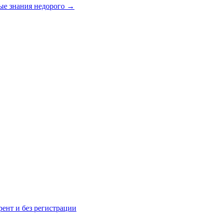
ые знания недорого
→
рент и без регистрации