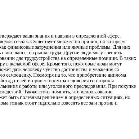
тверждает ваши знания и навыки в определенной сфере.
ломов гознак. Существует множество причин, по которым
х как финансовые затруднения или личные проблемы. Для них
 свои шансы на рынке труда. Другие люди могут решить
овании для трудоустройства на определенные позиции. В таких
ру в желаемой сфере. Кроме того, некоторые люди могут
ожет дать человеку чувство достоинства и уважения со
ю самооценку. Несмотря на то, что приобретение диплома
ботодателей и привести к утрате доверия со стороны
ольнения с работы или уголовного преследования. При покупке
ледствий. Также стоит помнить, что использование
ожет быть полезным решением в определенных ситуациях, но
а гознак стоит тщательно взвесить все за и против и