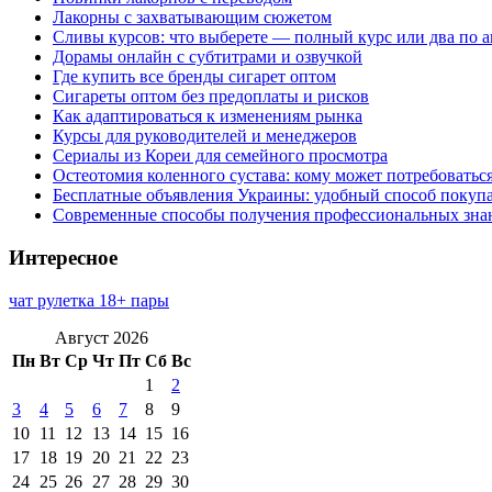
Лакорны с захватывающим сюжетом
Сливы курсов: что выберете — полный курс или два по 
Дорамы онлайн с субтитрами и озвучкой
Где купить все бренды сигарет оптом
Сигареты оптом без предоплаты и рисков
Как адаптироваться к изменениям рынка
Курсы для руководителей и менеджеров
Сериалы из Кореи для семейного просмотра
Остеотомия коленного сустава: кому может потребоватьс
Бесплатные объявления Украины: удобный способ покупа
Современные способы получения профессиональных зна
Интересное
чат рулетка 18+ пары
Август 2026
Пн
Вт
Ср
Чт
Пт
Сб
Вс
1
2
3
4
5
6
7
8
9
10
11
12
13
14
15
16
17
18
19
20
21
22
23
24
25
26
27
28
29
30