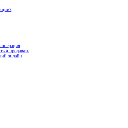
акции?
я операция
ть и продавать
ний онлайн