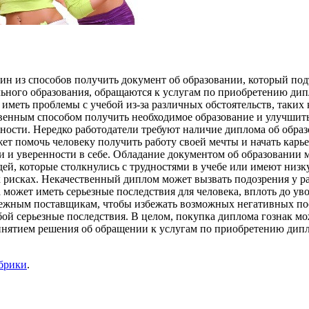
ин из способов получить документ об образовании, который под
льного образования, обращаются к услугам по приобретению дип
 иметь проблемы с учебой из-за различных обстоятельств, таки
венным способом получить необходимое образование и улучшить
ности. Нередко работодатели требуют наличие диплома об образ
ет помочь человеку получить работу своей мечты и начать карье
 и уверенности в себе. Обладание документом об образовании м
й, которые столкнулись с трудностями в учебе или имеют низку
 рисках. Некачественный диплом может вызвать подозрения у ра
может иметь серьезные последствия для человека, вплоть до ув
дежным поставщикам, чтобы избежать возможных негативных пос
бой серьезные последствия. В целом, покупка диплома гознак м
нятием решения об обращении к услугам по приобретению диплом
убрики
.