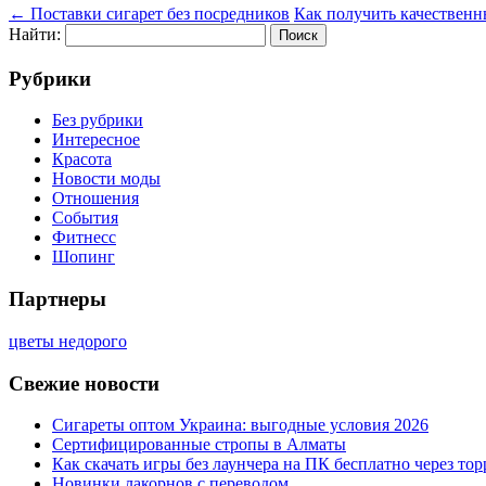
←
Поставки сигарет без посредников
Как получить качественн
Найти:
Рубрики
Без рубрики
Интересное
Красота
Новости моды
Отношения
События
Фитнесс
Шопинг
Партнеры
цветы недорого
Свежие новости
Сигареты оптом Украина: выгодные условия 2026
Сертифицированные стропы в Алматы
Как скачать игры без лаунчера на ПК бесплатно через тор
Новинки лакорнов с переводом