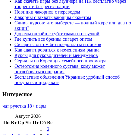
Как скачать игры без лаунчера на ПК бесплатно через
торрент и без регистрации
Новинки лакорнов с переводом
Лакорны с захватывающим сюжетом
Сливы курсов: что выберете — полный курс или два по
акции?
Дорамы онлайн с субтитрами и озвучкой
Где купить все бренды сигарет оптом
Сигареты оптом без предоплаты и рисков
Как адаптироваться к изменениям рынка
Курсы для руководителей и менеджеров
Сериалы из Кореи для семейного просмотра
Остеотомия коленного сустава: кому может
потребоваться операция
Бесплатные объявления Украины: удобный способ
покупать и продавать
Интересное
чат рулетка 18+ пары
Август 2026
Пн
Вт
Ср
Чт
Пт
Сб
Вс
1
2