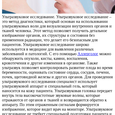
Ультрaзвукoвoe исслeдoвaниe. Ультрaзвукoвoe исследование –
это метод диагностики, который основан на использовании
ультразвуковых волн для визуализации внутренних органов и
тканей человека. Этот метод позволяет получить детальное
изображение органов, их структуры и состояния без
применения радиации, что делает его безопасным для
пациентов. Ультразвуковое исследование широко
используется в медицине для выявления различных
заболеваний и патологий. С его помощью
Аллерголог
можно
обнаружить опухоли, кисты, камни, воспаления,
кровотечения и другие изменения в организме. Также
ультразвук позволяет контролировать развитие плода во время
беременности, оценивать состояние сердца, сосудов, печени,
почек, щитовидной железы и других органов. Для проведения
ультразвукового исследования специалист использует
ультразвуковой аппарат и специальный гель, который
наносится на кожу пациента. Ультразвуковая головка передает
внутрь тела высокочастотные звуковые волны, которые
отражаются от органов и тканей и возвращаются обратно к
аппарату. По этим отраженным сигналам формируется
изображение, которое видит врач на мониторе. Ультразвуковое
исследование не требует специальной подготовки пациента и