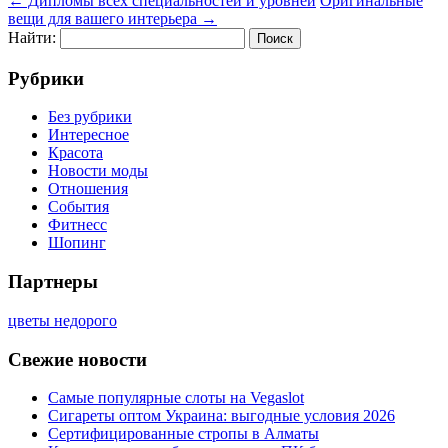
←
Дипломы всех специальностей и уровней
Оригинальные
вещи для вашего интерьера
→
Найти:
Рубрики
Без рубрики
Интересное
Красота
Новости моды
Отношения
События
Фитнесс
Шопинг
Партнеры
цветы недорого
Свежие новости
Самые популярные слоты на Vegaslot
Сигареты оптом Украина: выгодные условия 2026
Сертифицированные стропы в Алматы