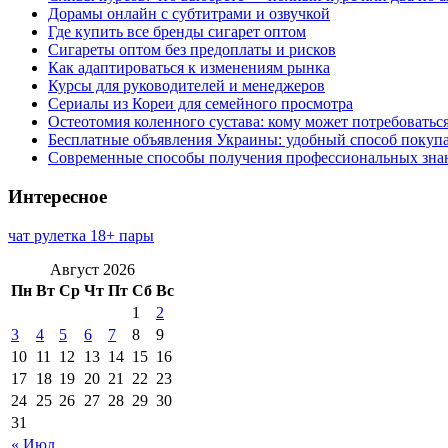
Дорамы онлайн с субтитрами и озвучкой
Где купить все бренды сигарет оптом
Сигареты оптом без предоплаты и рисков
Как адаптироваться к изменениям рынка
Курсы для руководителей и менеджеров
Сериалы из Кореи для семейного просмотра
Остеотомия коленного сустава: кому может потребоватьс
Бесплатные объявления Украины: удобный способ покупа
Современные способы получения профессиональных зна
Интересное
чат рулетка 18+ пары
Август 2026
Пн
Вт
Ср
Чт
Пт
Сб
Вс
1
2
3
4
5
6
7
8
9
10
11
12
13
14
15
16
17
18
19
20
21
22
23
24
25
26
27
28
29
30
31
« Июл