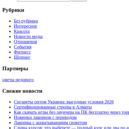
Рубрики
Без рубрики
Интересное
Красота
Новости моды
Отношения
События
Фитнесс
Шопинг
Партнеры
цветы недорого
Свежие новости
Сигареты оптом Украина: выгодные условия 2026
Сертифицированные стропы в Алматы
Как скачать игры без лаунчера на ПК бесплатно через тор
Новинки лакорнов с переводом
Лакорны с захватывающим сюжетом
Сливы курсов: что выберете — полный курс или два по 