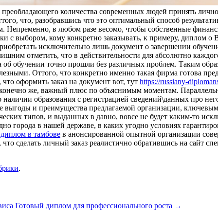
 для преобладающего количества современных людей принять лич
ттого, что, разобравшись что это оптимальный способ результат
им. Непременно, в любом разе весомо, чтобы собственные финан
ки с выбором, кому конкретно заказывать, к примеру, диплом о 
приобретать исключительно лишь документ о завершении обучени
злишним отметить, что в действительности для абсолютно каждо
а об обучении точно прошли без различных проблем. Таким обра
лезными. Оттого, что конкретно именно такая фирма готова пред
 что оформить заказ на документ вот, тут
https://russiany-diploma
, конечно же, важный плюс по объяснимым моментам. Параллель
 наличии образования с регистрацией сведений\данных про него 
се выгоды и преимущества предлагаемой организации, ключевым
еских типов, и выданных в давно, вовсе не будет каким-то искл
одно города в нашей державе, в каких угодно условиях гарантир
 диплом в тамбове
в анонсированной опытной организации совер
, что сделать личный заказ реалистично обратившись на сайт с
брики
.
виса
Готовый диплом для профессионального роста
→