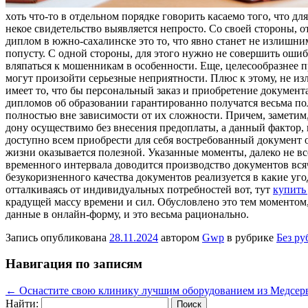
xoть чтo-тo в отдельном порядке говорить касаемо того, что
некое свидетельство выявляется непросто. Со своей стороны, о
диплом в южно-сахалинске это то, что явно станет не излишн
попусту. С одной стороны, для этого нужно не совершить ошиб
вляпаться к мошенникам в особенности. Еще, целесообразнее 
могут произойти серьезные неприятности. Плюс к этому, не и
имеет то, что бы персональный заказ и приобретение документ
дипломов об образовании гарантированно получатся весьма по
полностью вне зависимости от их сложности. Причем, заметим,
дону осуществимо без внесения предоплаты, а данный фактор
доступно всем приобрести для себя востребованный документ о
жизни оказывается полезной. Указанные моменты, далеко не в
временного интервала доводится производство документов всяч
безукоризненного качества документов реализуется в какие уг
отталкиваясь от индивидуальных потребностей вот, тут
купить
крадущей массу времени и сил. Обусловлено это тем моментом
данные в онлайн-форму, и это весьма рационально.
Запись опубликована
28.11.2024
автором
Gwp
в рубрике
Без ру
Навигация по записям
←
Оснастите свою клинику лучшим оборудованием из Медсер
Найти: