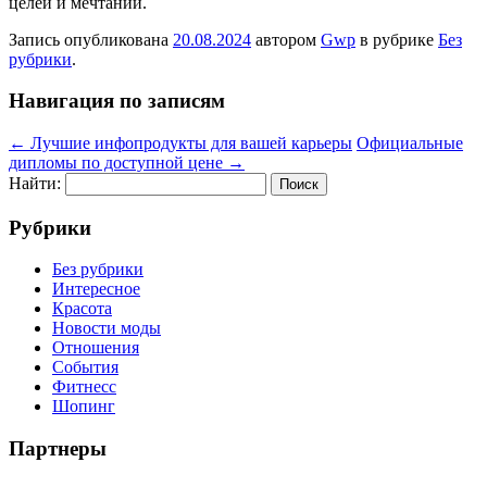
целей и мечтаний.
Запись опубликована
20.08.2024
автором
Gwp
в рубрике
Без
рубрики
.
Навигация по записям
←
Лучшие инфопродукты для вашей карьеры
Официальные
дипломы по доступной цене
→
Найти:
Рубрики
Без рубрики
Интересное
Красота
Новости моды
Отношения
События
Фитнесс
Шопинг
Партнеры