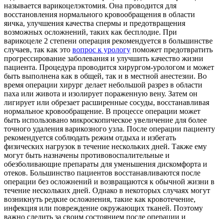
называется варикоцелэктомия. Она проводится для
восстановления нормального кровообращения в области
яичка, улучшения качества спермы и предотвращения
возможных осложнений, таких как бесплодие. При
варикоцеле 2 степени операция рекомендуется в большинстве
случаев, так как это
вопрос к урологу
поможет предотвратить
прогрессирование заболевания и улучшить качество жизни
пациента. Процедура проводится хирургом-урологом и может
быть выполнена как в общей, так и в местной анестезии. Во
время операции хирург делает небольшой разрез в области
паха или живота и изолирует пораженную вену. Затем он
лигирует или обрезает расширенные сосуды, восстанавливая
нормальное кровообращение. В процессе операции может
быть использовано микроскопическое увеличение для более
точного удаления варикозного узла. После операции пациенту
рекомендуется соблюдать режим отдыха и избегать
физических нагрузок в течение нескольких дней. Также ему
могут быть назначены противовоспалительные и
обезболивающие препараты для уменьшения дискомфорта и
отеков. Большинство пациентов восстанавливаются после
операции без осложнений и возвращаются к обычной жизни в
течение нескольких дней. Однако в некоторых случаях могут
возникнуть редкие осложнения, такие как кровотечение,
инфекция или повреждение окружающих тканей. Поэтому
важно следить за своим состоянием после операции и