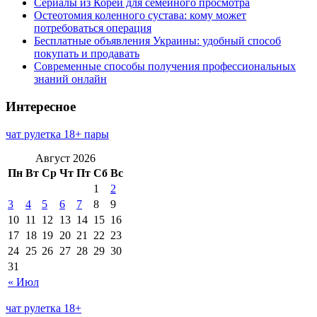
Сериалы из Кореи для семейного просмотра
Остеотомия коленного сустава: кому может
потребоваться операция
Бесплатные объявления Украины: удобный способ
покупать и продавать
Современные способы получения профессиональных
знаний онлайн
Интересное
чат рулетка 18+ пары
Август 2026
Пн
Вт
Ср
Чт
Пт
Сб
Вс
1
2
3
4
5
6
7
8
9
10
11
12
13
14
15
16
17
18
19
20
21
22
23
24
25
26
27
28
29
30
31
« Июл
чат рулетка 18+