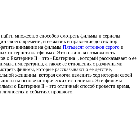
ожно найти множество способов смотреть фильмы и сериалы
ин своего времени, и ее жизнь и правление до сих пор
обратить внимание на фильмы
Пятьдесят оттенков серого
и
ных интернет-платформах. Это отличная возможность
в о Екатерине II – это «Екатерина», который рассказывает о ее
нимала императрица, а также ее отношения с различными
отреть фильмы, которые рассказывают о ее детстве,
ельной женщины, которая смогла изменить ход истории своей
льности на основе исторических источников. Эти фильмы
ильмы о Екатерине II – это отличный способ провести время,
их личностях и событиях прошлого.