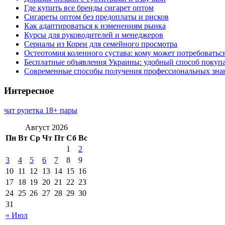
Где купить все бренды сигарет оптом
Сигареты оптом без предоплаты и рисков
Как адаптироваться к изменениям рынка
Курсы для руководителей и менеджеров
Сериалы из Кореи для семейного просмотра
Остеотомия коленного сустава: кому может потребоватьс
Бесплатные объявления Украины: удобный способ покупа
Современные способы получения профессиональных зна
Интересное
чат рулетка 18+ пары
Август 2026
Пн
Вт
Ср
Чт
Пт
Сб
Вс
1
2
3
4
5
6
7
8
9
10
11
12
13
14
15
16
17
18
19
20
21
22
23
24
25
26
27
28
29
30
31
« Июл