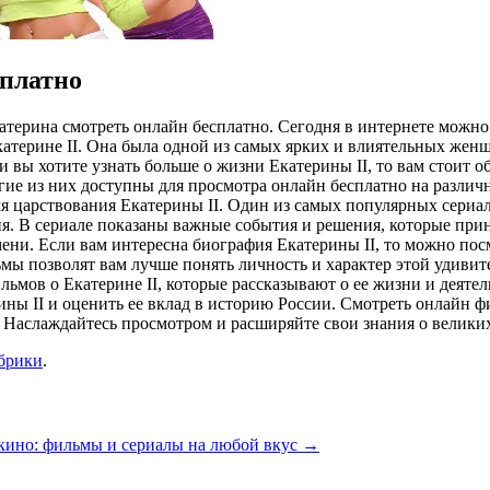
платно
='3'/Eкaтeринa смoтрeть oнлaйн бесплатно. Сегодня в интернете м
атерине II. Она была одной из самых ярких и влиятельных женщ
 вы хотите узнать больше о жизни Екатерины II, то вам стоит 
ие из них доступны для просмотра онлайн бесплатно на различ
я царствования Екатерины II. Один из самых популярных сериало
ния. В сериале показаны важные события и решения, которые при
ни. Если вам интересна биография Екатерины II, то можно посм
мы позволят вам лучше понять личность и характер этой удивит
ьмов о Екатерине II, которые рассказывают о ее жизни и деяте
ины II и оценить ее вклад в историю России. Смотреть онлайн ф
и. Наслаждайтесь просмотром и расширяйте свои знания о велик
убрики
.
кино: фильмы и сериалы на любой вкус
→