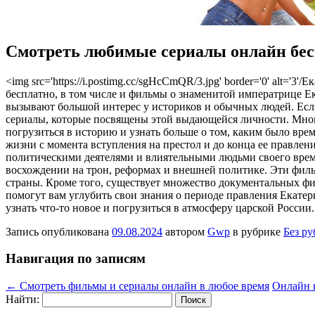
Смотреть любимые сериалы онлайн бес
<img src='https://i.postimg.cc/sgHcCmQR/3.jpg' border='0' alt
бесплатно, в том числе и фильмы о знаменитой императрице Ек
вызывают большой интерес у историков и обычных людей. Если
сериалы, которые посвящены этой выдающейся личности. Мног
погрузиться в историю и узнать больше о том, каким было врем
жизни с момента вступления на престол и до конца ее правле
политическими деятелями и влиятельными людьми своего време
восхождении на трон, реформах и внешней политике. Эти филь
страны. Кроме того, существует множество документальных фил
помогут вам углубить свои знания о периоде правления Екатер
узнать что-то новое и погрузиться в атмосферу царской Росси
Запись опубликована
09.08.2024
автором
Gwp
в рубрике
Без р
Навигация по записям
←
Смотреть фильмы и сериалы онлайн в любое время
Онлайн 
Найти: