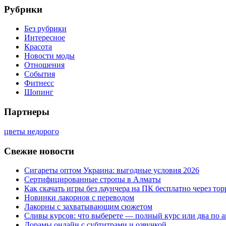
Рубрики
Без рубрики
Интересное
Красота
Новости моды
Отношения
События
Фитнесс
Шопинг
Партнеры
цветы недорого
Свежие новости
Сигареты оптом Украина: выгодные условия 2026
Сертифицированные стропы в Алматы
Как скачать игры без лаунчера на ПК бесплатно через тор
Новинки лакорнов с переводом
Лакорны с захватывающим сюжетом
Сливы курсов: что выберете — полный курс или два по 
Дорамы онлайн с субтитрами и озвучкой