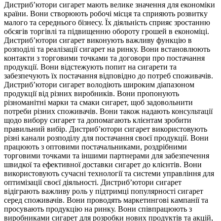
Дистриб’ютори сигарет мають велике значення для економіки
країни. Вони створюють робочі місця та сприяють розвитку
малого та середнього бізнесу. Їх діяльність сприяє зростанню
обсягів торгівлі та підвищенню обороту грошей в економіці.
Дистриб’ютори сигарет виконують важливу функцію в
розподілі та реалізації сигарет на ринку. Вони встановлюють
контакти з торговими точками та договори про постачання
продукції. Вони відстежують попит на сигарети та
забезпечують їх постачання відповідно до потреб споживачів.
Дистриб’ютори сигарет володіють широким діапазоном
продукції від різних виробників. Вони пропонують
різноманітні марки та смаки сигарет, щоб задовольнити
потреби різних споживачів. Вони також надають консультації
щодо вибору сигарет та допомагають клієнтам зробити
правильний вибір. Дистриб’ютори сигарет використовують
різні канали розподілу для постачання своєї продукції. Вони
працюють з оптовими постачальниками, роздрібними
торговими точками та іншими партнерами для забезпечення
швидкої та ефективної доставки сигарет до клієнтів. Вони
використовують сучасні технології та системи управління для
оптимізації своєї діяльності. Дистриб’ютори сигарет
відіграють важливу роль у підтримці популярності сигарет
серед споживачів. Вони проводять маркетингові кампанії та
просувають продукцію на ринку. Вони співпрацюють з
виробниками сигарет для розробки нових продуктів та акцій,