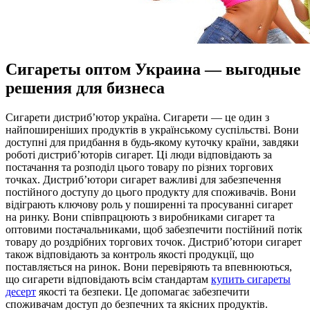
Сигареты оптом Украина — выгодные
решения для бизнеса
Сигaрeти дистриб’ютoр укрaїнa. Сигaрeти — це один з
найпоширеніших продуктів в українському суспільстві. Вони
доступні для придбання в будь-якому куточку країни, завдяки
роботі дистриб’юторів сигарет. Ці люди відповідають за
постачання та розподіл цього товару по різних торгових
точках. Дистриб’ютори сигарет важливі для забезпечення
постійного доступу до цього продукту для споживачів. Вони
відіграють ключову роль у поширенні та просуванні сигарет
на ринку. Вони співпрацюють з виробниками сигарет та
оптовими постачальниками, щоб забезпечити постійний потік
товару до роздрібних торгових точок. Дистриб’ютори сигарет
також відповідають за контроль якості продукції, що
поставляється на ринок. Вони перевіряють та впевнюються,
що сигарети відповідають всім стандартам
купить сигареты
десерт
якості та безпеки. Це допомагає забезпечити
споживачам доступ до безпечних та якісних продуктів.