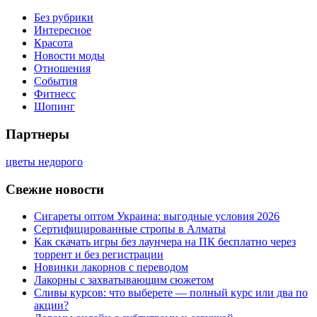
Без рубрики
Интересное
Красота
Новости моды
Отношения
События
Фитнесс
Шопинг
Партнеры
цветы недорого
Свежие новости
Сигареты оптом Украина: выгодные условия 2026
Сертифицированные стропы в Алматы
Как скачать игры без лаунчера на ПК бесплатно через
торрент и без регистрации
Новинки лакорнов с переводом
Лакорны с захватывающим сюжетом
Сливы курсов: что выберете — полный курс или два по
акции?