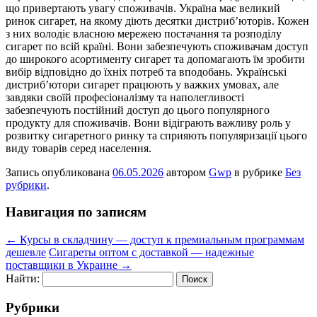
що привертають увагу споживачів. Україна має великий
ринок сигарет, на якому діють десятки дистриб’юторів. Кожен
з них володіє власною мережею постачання та розподілу
сигарет по всій країні. Вони забезпечують споживачам доступ
до широкого асортименту сигарет та допомагають їм зробити
вибір відповідно до їхніх потреб та вподобань. Українські
дистриб’ютори сигарет працюють у важких умовах, але
завдяки своїй професіоналізму та наполегливості
забезпечують постійний доступ до цього популярного
продукту для споживачів. Вони відіграють важливу роль у
розвитку сигаретного ринку та сприяють популяризації цього
виду товарів серед населення.
Запись опубликована
06.05.2026
автором
Gwp
в рубрике
Без
рубрики
.
Навигация по записям
←
Курсы в складчину — доступ к премиальным программам
дешевле
Сигареты оптом с доставкой — надежные
поставщики в Украине
→
Найти:
Рубрики