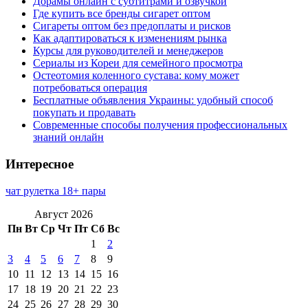
Дорамы онлайн с субтитрами и озвучкой
Где купить все бренды сигарет оптом
Сигареты оптом без предоплаты и рисков
Как адаптироваться к изменениям рынка
Курсы для руководителей и менеджеров
Сериалы из Кореи для семейного просмотра
Остеотомия коленного сустава: кому может
потребоваться операция
Бесплатные объявления Украины: удобный способ
покупать и продавать
Современные способы получения профессиональных
знаний онлайн
Интересное
чат рулетка 18+ пары
Август 2026
Пн
Вт
Ср
Чт
Пт
Сб
Вс
1
2
3
4
5
6
7
8
9
10
11
12
13
14
15
16
17
18
19
20
21
22
23
24
25
26
27
28
29
30