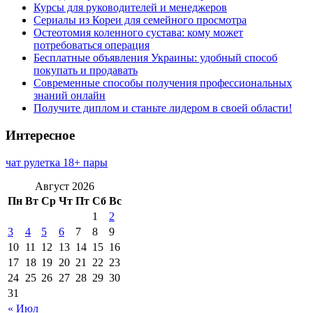
Курсы для руководителей и менеджеров
Сериалы из Кореи для семейного просмотра
Остеотомия коленного сустава: кому может
потребоваться операция
Бесплатные объявления Украины: удобный способ
покупать и продавать
Современные способы получения профессиональных
знаний онлайн
Получите диплом и станьте лидером в своей области!
Интересное
чат рулетка 18+ пары
Август 2026
Пн
Вт
Ср
Чт
Пт
Сб
Вс
1
2
3
4
5
6
7
8
9
10
11
12
13
14
15
16
17
18
19
20
21
22
23
24
25
26
27
28
29
30
31
« Июл