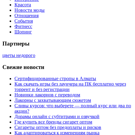
Красота
Новости моды
Отношения
События
Фитнесс
Шопинг
Партнеры
цветы недорого
Свежие новости
Сертифицированные стропы в Алматы
Как скачать игры без лаунчера на ПК бесплатно через
торрент и без регистрации
Новинки лакорнов с переводом
Лакорны с захватывающим сюжетом
Сливы курсов: что выберете — полный курс или два по
акции?
Дорамы онлайн с субтитрами и озвучкой
Где купить все бренды сигарет оптом
Сигареты оптом без предоплаты и рисков
Как адаптироваться к изменениям рынка