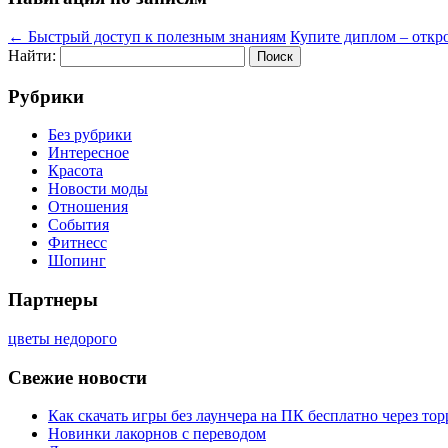
←
Быстрый доступ к полезным знаниям
Купите диплом – откр
Найти:
Рубрики
Без рубрики
Интересное
Красота
Новости моды
Отношения
События
Фитнесс
Шопинг
Партнеры
цветы недорого
Свежие новости
Как скачать игры без лаунчера на ПК бесплатно через тор
Новинки лакорнов с переводом