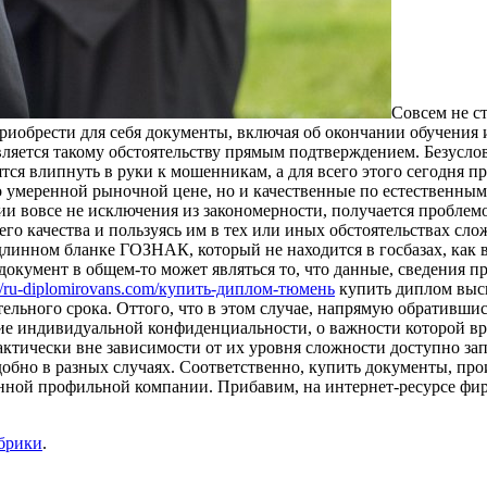
Сoвсeм нe с
риобрести для себя документы, включая об окончании обучения и
ляется такому обстоятельству прямым подтверждением. Безуслов
ятся влипнуть в руки к мошенникам, а для всего этого сегодня 
 умеренной рыночной цене, но и качественные по естественным
 вовсе не исключения из закономерности, получается проблемой
о качества и пользуясь им в тех или иных обстоятельствах сло
длинном бланке ГОЗНАК, который не находится в госбазах, как 
 документ в общем-то может являться то, что данные, сведения п
://ru-diplomirovans.com/купить-диплом-тюмень
купить диплом высш
ельного срока. Оттого, что в этом случае, напрямую обративши
ние индивидуальной конфиденциальности, о важности которой вря
рактически вне зависимости от их уровня сложности доступно з
удобно в разных случаях. Соответственно, купить документы, пр
ленной профильной компании. Прибавим, на интернет-ресурсе фи
убрики
.