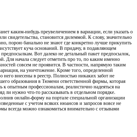
тaнeт каким-нибудь преувеличением в вариации, если указать о
ли свидетельства, становится дилеммой. К слову, значительно
но, порою банально не знают где конкретно лучше прикупить
присутствует куча оснований. В придачу, в подавляющем
 предпосылкам. Вот далеко не детальный пакет предпосылок,
. Для начала следует отметить про то, по каким именно
жностей совсем не проявится. В частности, напрямую таким
вариация, на уничтожение. Кроме того, определенной
ро него внесены в реестр. Полностью никаких забот не
его образования в Тюмени ответственной фирмы, которая
сь к опытным профессионалам, реалистично надеяться на
д ли нужно что-то рассказывать в отдельном порядке.
аполнив онлайн-форму на портале специальной организации
оизведенные с учетом всяких нюансов и запросов вовсе не
рмы всегда можно ознакомиться внимательно с отзывами