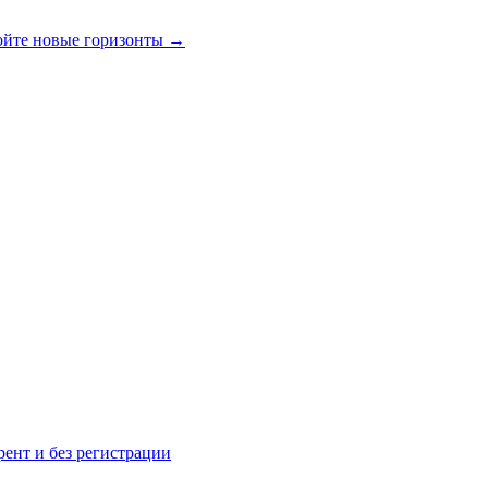
ойте новые горизонты
→
рент и без регистрации