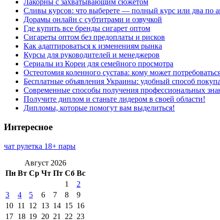
Лакорны с захватывающим сюжетом
Сливы курсов: что выберете — полный курс или два по 
Дорамы онлайн с субтитрами и озвучкой
Где купить все бренды сигарет оптом
Сигареты оптом без предоплаты и рисков
Как адаптироваться к изменениям рынка
Курсы для руководителей и менеджеров
Сериалы из Кореи для семейного просмотра
Остеотомия коленного сустава: кому может потребоватьс
Бесплатные объявления Украины: удобный способ покупа
Современные способы получения профессиональных зна
Получите диплом и станьте лидером в своей области!
Дипломы, которые помогут вам выделиться!
Интересное
чат рулетка 18+ пары
Август 2026
Пн
Вт
Ср
Чт
Пт
Сб
Вс
1
2
3
4
5
6
7
8
9
10
11
12
13
14
15
16
17
18
19
20
21
22
23