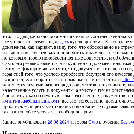
том, что для довольно-таки многих наших соотечественников п
все упростить возможно, а
здесь
куплю диплом в Краснодаре яв
документы, как вариант, ввиду того, что обоснованно не стрем
большинстве случаев важно прикупить документы не только по
по которым порою приобрести ценные документы, и об обучении
факторам реально выявить, что купленный документ надлежащег
весомым фактором является то, что документ изготовлен на по
гарантией того, что удалось приобрести безупречного качества
возникнет, если обратиться за помощью на интернет-сайт
https
занимается печатью разного рода документов в течении внушит
качественные услуги и документы, а вместе с тем на обеспече
Составить заказ на печать высококачественных документов, п
купить врачебный диплом
и все это, естественно, достаточно 
проблема, если результативно воспользоваться услугами заяв
заказчиков об ее услугах, в свободное время.
Запись опубликована
28.08.2024
автором
Gwp
в рубрике
Без р
Навигация по записям