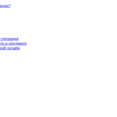
акции?
я операция
ть и продавать
ний онлайн