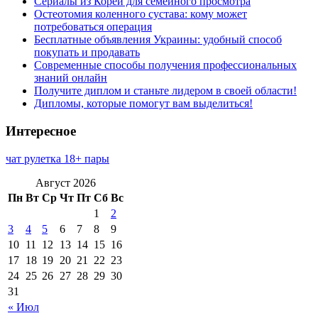
Сериалы из Кореи для семейного просмотра
Остеотомия коленного сустава: кому может
потребоваться операция
Бесплатные объявления Украины: удобный способ
покупать и продавать
Современные способы получения профессиональных
знаний онлайн
Получите диплом и станьте лидером в своей области!
Дипломы, которые помогут вам выделиться!
Интересное
чат рулетка 18+ пары
Август 2026
Пн
Вт
Ср
Чт
Пт
Сб
Вс
1
2
3
4
5
6
7
8
9
10
11
12
13
14
15
16
17
18
19
20
21
22
23
24
25
26
27
28
29
30
31
« Июл