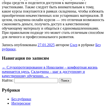
сбора средств и поделится доступом к материалам с
участниками. Также следует быть внимательным к тому,
какие курсы покупаются в рамках складчины, чтобы избежать
приобретения некачественных или устаревших материалов. В
целом, складчина онлайн курсов — это отличная возможность
сэкономить деньги, получить доступ к качественному
обучающему материалу и общаться с единомышленниками.
При правильном подходе это может стать отличным способом
для личного и профессионального развития.
Запись опубликована
27.01.2025
автором
Gwp
в рубрике
Без
рубрики
.
Навигация по записям
←
Слухопротезирование в Николаеве – комфортная жизнь
начинается здесь.
Складчина – шаг к доступному и
качественному обучению.
→
Найти:
Рубрики
Без рубрики
Интересное