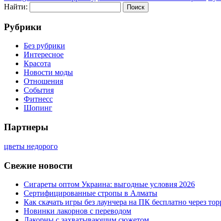
Найти:
Рубрики
Без рубрики
Интересное
Красота
Новости моды
Отношения
События
Фитнесс
Шопинг
Партнеры
цветы недорого
Свежие новости
Сигареты оптом Украина: выгодные условия 2026
Сертифицированные стропы в Алматы
Как скачать игры без лаунчера на ПК бесплатно через тор
Новинки лакорнов с переводом
Лакорны с захватывающим сюжетом