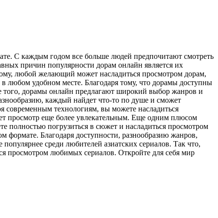
те. С каждым годом все больше людей предпочитают смотреть
лавных причин популярности дорам онлайн является их
этому, любой желающий может насладиться просмотром дорам,
 в любом удобном месте. Благодаря тому, что дорамы доступны
ме того, дорамы онлайн предлагают широкий выбор жанров и
азнообразию, каждый найдет что-то по душе и сможет
ря современным технологиям, вы можете насладиться
ает просмотр еще более увлекательным. Еще одним плюсом
ете полностью погрузиться в сюжет и насладиться просмотром
м формате. Благодаря доступности, разнообразию жанров,
е популярнее среди любителей азиатских сериалов. Так что,
ься просмотром любимых сериалов. Откройте для себя мир