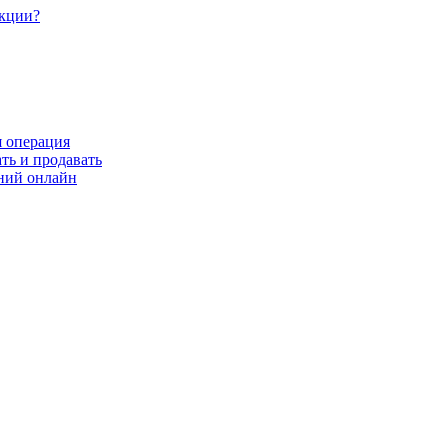
акции?
я операция
ть и продавать
ний онлайн