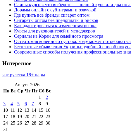
Сливы курсов: что выберете — полный курс или два по 
Дорамы онлайн с субтитрами и озвучкой
Где купить все бренды сигарет оптом
Сигареты оптом без предоплаты и рисков
Как адаптироваться к изменениям рынка
Курсы для руководителей и менеджеров
Сериалы из Кореи для семейного просмотра
Остеотомия коленного сустава: кому может потребоватьс
Бесплатные объявления Украины: удобный способ покупа
Современные способы получения профессиональных зна
Интересное
чат рулетка 18+ пары
Август 2026
Пн
Вт
Ср
Чт
Пт
Сб
Вс
1
2
3
4
5
6
7
8
9
10
11
12
13
14
15
16
17
18
19
20
21
22
23
24
25
26
27
28
29
30
31