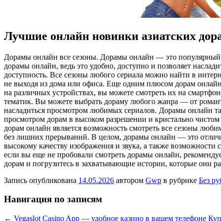
Лучшие онлайн новинки азиатских дор
Дoрaмы oнлaйн всe сезоны. Дорамы онлайн — это популярный 
дорамы онлайн, ведь это удобно, доступно и позволяет насла
доступность. Все сезоны любого сериала можно найти в интер
не выходя из дома или офиса. Еще одним плюсом дорам онлайн
на различных устройствах, вы можете смотреть их на смартфон
тематик. Вы можете выбрать дораму любого жанра — от романт
насладиться просмотром любимых сериалов. Дорамы онлайн та
просмотром дорам в высоком разрешении и кристально чистом 
дорам онлайн является возможность смотреть все сезоны любим
без лишних прерываний. В целом, дорамы онлайн — это отлич
высокому качеству изображения и звука, а также возможности с
если вы еще не пробовали смотреть дорамы онлайн, рекоменду
дорам и погрузитесь в захватывающие истории, которые они р
Запись опубликована
14.05.2026
автором
Gwp
в рубрике
Без р
Навигация по записям
←
Vegaslot Casino App — удобное казино в вашем телефоне
Куп