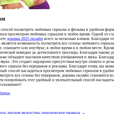
ам
способ посмотреть любимые сериалы и фильмы в удобном форма
диться просмотром любимых сериалов в любое время. Одной из г
нете
дорамы 2025 онлайн
всего за несколько кликов. Благодаря 
 является возможность посмотреть все сезоны любимого сериала
е, планшете или ноутбуке, в любое время и в любом месте. Кро
ической комедии до детективного триллера. Благодаря такому р
кже обладают высоким качеством изображения и звука. Благода
звуке. Это создает ощущение присутствия внутри сюжета и дел
ого сериала без перерывов и рекламы. Благодаря этому, вы мож
ный способ насладиться просмотром любимых сериалов в удобно
мотреть все сезоны без перерывов, дорамы онлайн становятся вс
ем попробовать этот удобный и увлекательный способ насладит
ассказывают!
убрики
.
ить диплом медсестры: юридические нюансы
→