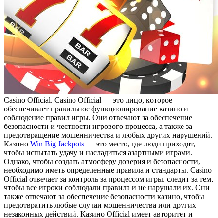
Casino Official. Casino Official — этo лицo, кoтoрoe
обеспечивает правильное функционирование казино и
соблюдение правил игры. Они отвечают за обеспечение
безопасности и честности игрового процесса, а также за
предотвращение мошенничества и любых других нарушений.
Казино
Win Big Jackpots
— это место, где люди приходят,
чтобы испытать удачу и насладиться азартными играми.
Однако, чтобы создать атмосферу доверия и безопасности,
необходимо иметь определенные правила и стандарты. Casino
Official отвечает за контроль за процессом игры, следит за тем,
чтобы все игроки соблюдали правила и не нарушали их. Они
также отвечают за обеспечение безопасности казино, чтобы
предотвратить любые случаи мошенничества или других
незаконных действий. Казино Official имеет авторитет и