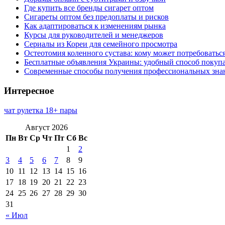
Где купить все бренды сигарет оптом
Сигареты оптом без предоплаты и рисков
Как адаптироваться к изменениям рынка
Курсы для руководителей и менеджеров
Сериалы из Кореи для семейного просмотра
Остеотомия коленного сустава: кому может потребоватьс
Бесплатные объявления Украины: удобный способ покупа
Современные способы получения профессиональных зна
Интересное
чат рулетка 18+ пары
Август 2026
Пн
Вт
Ср
Чт
Пт
Сб
Вс
1
2
3
4
5
6
7
8
9
10
11
12
13
14
15
16
17
18
19
20
21
22
23
24
25
26
27
28
29
30
31
« Июл