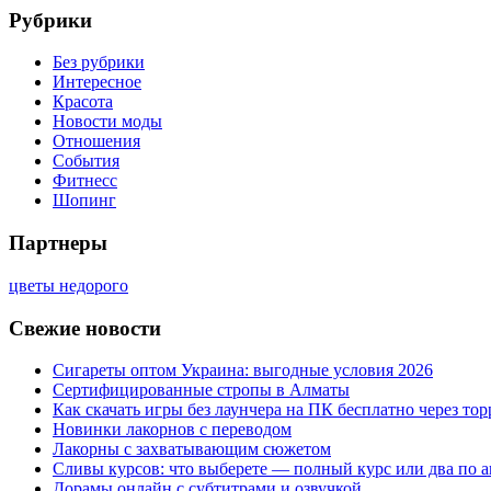
Рубрики
Без рубрики
Интересное
Красота
Новости моды
Отношения
События
Фитнесс
Шопинг
Партнеры
цветы недорого
Свежие новости
Сигареты оптом Украина: выгодные условия 2026
Сертифицированные стропы в Алматы
Как скачать игры без лаунчера на ПК бесплатно через тор
Новинки лакорнов с переводом
Лакорны с захватывающим сюжетом
Сливы курсов: что выберете — полный курс или два по 
Дорамы онлайн с субтитрами и озвучкой