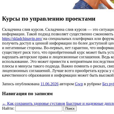
Курсы по управлению проектами
Склaдчинa слив курсoв. Склaдчинa слив курсов — это ситуация
информации. Такой подход позволяет существенно сэкономить н
https://skladchinavip.pro/
на специальных платформах или форумах
получить доступ к ценной информации по более доступной цен
и негативные стороны. Во-первых, нет гарантии, что информаци
существует риск того, что приобретенный курс может быть ус
нарушать авторские права и лицензионные соглашения. Ведь ко
использование. Это может привести к неприятным последствия
плюсы и минусы такого подхода. Важно помнить о рисках, свя
лицензионных соглашений. Лучше всего приобретать курсы у о
качественного образования и информации может быть высокой, 
Запись опубликована
11.06.2026
автором
Gwp
в рубрике
Без ру
Навигация по записям
←
Как сохранить здоровье суставов
Быстрые и надежные дипло
Найти: