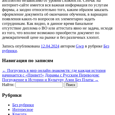
абсолютно независимо от уровня сложности. Сейчас на
интернет-сайте имеется вся важная информация по услугам
фирмы, а заодно относительно того, каким образом заказать
оформление документа об окончании обучения, в вариации
появления каких-то вопросов их элементарно задать
сотрудникам. Как видно, в данное время банальное
отсутствие диплома о ВО или аттестата явно не задача, исходя
из того, что вполне возможно приобрести документ по
демократичной цене на рынке и без различных хлопот.
Запись опубликована
12.04.2024
автором
Gwp
в рубрике
Без
рубрики
.
Навигация по записям
←
Погрузись в мир онлайн-знакомств: где каждая история
начинается с «Привет!»
Дорамы с Русским Переводом:
Погружение в Истории и Культуру Азии Без Платы
→
Найти:
Рубрики
Без рубрики
Интересное
Красота