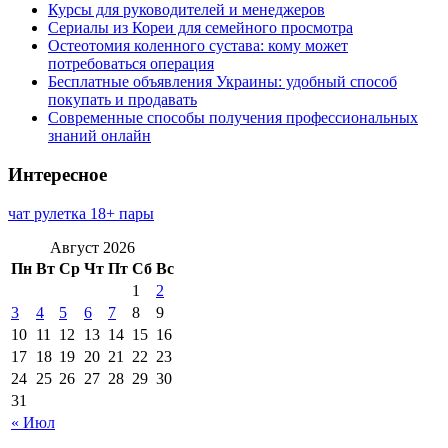
Курсы для руководителей и менеджеров
Сериалы из Кореи для семейного просмотра
Остеотомия коленного сустава: кому может
потребоваться операция
Бесплатные объявления Украины: удобный способ
покупать и продавать
Современные способы получения профессиональных
знаний онлайн
Интересное
чат рулетка 18+ пары
Август 2026
Пн
Вт
Ср
Чт
Пт
Сб
Вс
1
2
3
4
5
6
7
8
9
10
11
12
13
14
15
16
17
18
19
20
21
22
23
24
25
26
27
28
29
30
31
« Июл