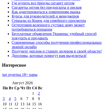
Где купить все бренды сигарет оптом
Сигареты оптом без предоплаты и рисков
Как адаптироваться к изменениям рынка
Курсы для руководителей и менеджеров
Сериалы из Кореи для семейного просмотра
Остеотомия коленного сустава: кому может
потребоваться операция
Бесплатные объявления Украины: удобный способ
покупать и продавать
Современные способы получения профессиональных
знаний онлайн
Получите диплом и станьте лидером в своей области!
Дипломы, которые помогут вам выделиться!
Интересное
чат рулетка 18+ пары
Август 2026
Пн
Вт
Ср
Чт
Пт
Сб
Вс
1
2
3
4
5
6
7
8
9
10
11
12
13
14
15
16