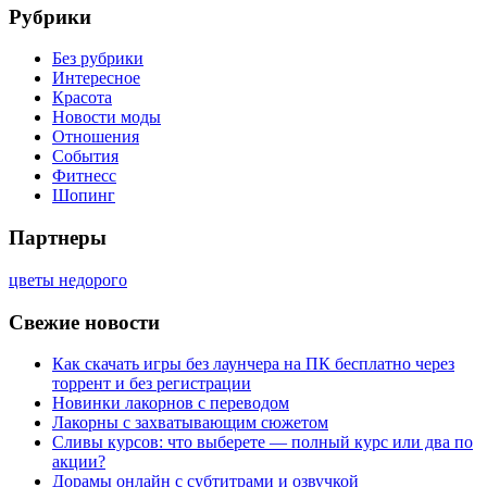
Рубрики
Без рубрики
Интересное
Красота
Новости моды
Отношения
События
Фитнесс
Шопинг
Партнеры
цветы недорого
Свежие новости
Как скачать игры без лаунчера на ПК бесплатно через
торрент и без регистрации
Новинки лакорнов с переводом
Лакорны с захватывающим сюжетом
Сливы курсов: что выберете — полный курс или два по
акции?
Дорамы онлайн с субтитрами и озвучкой