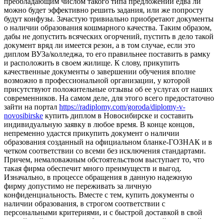
преобладающим числом такого типа предложений едва ли
можно будет эффективно решить задания, или же попросту
будут конфузы. Зачастую тривиально приобретают документы
о наличии образования кошмарного качества. Таким образом,
дабы не допустить всяческих огорчений, пустить в дело такой
документ вряд ли имеется резон, а в том случае, если это
диплом ВУЗа/колледжа, то его правильнее поставить в рамку
и расположить в своем жилище. К слову, прикупить
качественные документы о завершении обучения вполне
возможно в профессиональной организации, у которой
присутствуют положительные отзывы об ее услугах от наших
современников. На самом деле, для этого всего предостаточно
зайти на портал
https://radiplomy.com/goroda/diplomy-v-
novosibirske
купить диплом в Новосибирске и составить
индивидуальную заявку в любое время. В конце концов,
непременно удастся прикупить документ о наличии
образования созданный на официальном бланке-ГОЗНАК и в
четком соответствии со всеми без исключения стандартами.
Причем, немаловажным обстоятельством выступает то, что
такая фирма обеспечит много преимуществ и выгод.
Изначально, в процессе обращения в данную надежную
фирму допустимо не переживать за личную
конфиденциальность. Вместе с тем, купить документы о
наличии образования, в строгом соответствии с
персональными критериями, и с быстрой доставкой в свой