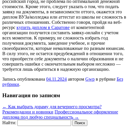
российский город, не проблема по оптимальной денежной
стоимости. Кроме этого, следует указать о том, что подать
заявку на документы, в независимости оттого, окажется это
диплом ВУЗа/колледжа или аттестат из школы не сложность в
различных отношениях. Собственно говоря, пройдя на веб-
ресурс
купить диплом в Саратове
от компетентной
организации получится составить заявку-онлайн с учетом
всех моментов. К примеру, не сложность избрать год
получения документа, заведение учебное, и прочие
своеобразности, которые немаловажные по разным нюансам.
В силу этого, не остается предубеждений в отношении того,
что приобрести себе документы о наличии образования и не
совершить ошибки с окончательным выбором несложно —
требуется лишь обратиться в надежную организацию.
Запись опубликована
04.11.2024
автором
Gwp
в рубрике
Без
рубрики
.
Навигация по записям
←
Как выбрать дораму для вечернего просмотра?
Рекомендации и новинки
Профессиональное оформление
диплома под любую специальность
→
Найти: