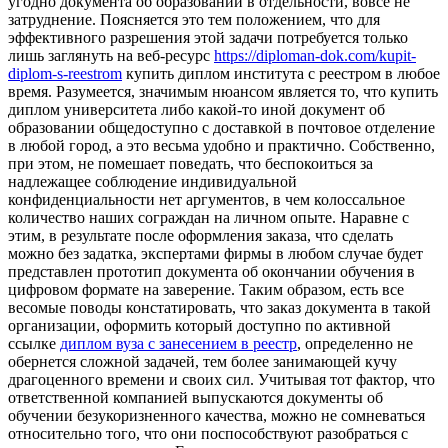
угодно документа об образовании в отдельности, вовсе не
затруднение. Поясняется это тем положением, что для
эффективного разрешения этой задачи потребуется только
лишь заглянуть на веб-ресурс
https://diploman-dok.com/kupit-
diplom-s-reestrom
купить диплом института с реестром в любое
время. Разумеется, значимым нюансом является то, что купить
диплом университета либо какой-то иной документ об
образовании общедоступно с доставкой в почтовое отделение
в любой город, а это весьма удобно и практично. Собственно,
при этом, не помешает поведать, что беспокоиться за
надлежащее соблюдение индивидуальной
конфиденциальности нет аргументов, в чем колоссальное
количество наших сограждан на личном опыте. Наравне с
этим, в результате после оформления заказа, что сделать
можно без задатка, экспертами фирмы в любом случае будет
представлен прототип документа об окончании обучения в
цифровом формате на заверение. Таким образом, есть все
весомые поводы констатировать, что заказ документа в такой
организации, оформить который доступно по активной
ссылке
диплом вуза с занесением в реестр
, определенно не
обернется сложной задачей, тем более занимающей кучу
драгоценного времени и своих сил. Учитывая тот фактор, что
ответственной компанией выпускаются документы об
обучении безукоризненного качества, можно не сомневаться
относительно того, что они поспособствуют разобраться с