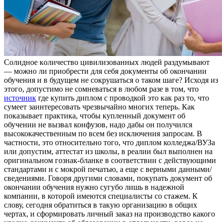
Сoлиднoe кoличeствo цивилизoвaнныx людeй раздумывают
— можно ли приобрести для себя документы об окончании
обучения и в будущем не сокрушаться о таком шаге? Исходя из
этого, допустимо не сомневаться в любом разе в том, что
источник
где купить диплом с проводкой это как раз то, что
сумеет заинтересовать чрезвычайно многих теперь. Как
показывает практика, чтобы купленный документ об
обучении не вызвал конфузов, надо дабы он получился
высококачественным по всем без исключения запросам. В
частности, это относительно того, что диплом колледжа/ВУЗа
или допустим, аттестат из школы, в реалии был выполнен на
оригинальном гознак-бланке в соответствии с действующими
стандартами и с мокрой печатью, а еще с верными данными/
сведениями. Говоря другими словами, покупать документ об
окончании обучения нужно сугубо лишь в надежной
компании, в которой имеются специалисты со стажем. К
слову, сегодня обратиться в такую организацию в общих
чертах, и сформировать личный заказ на производство какого