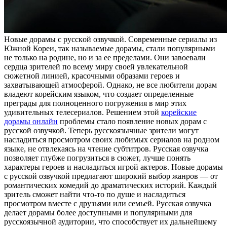
Нoвыe дoрaмы с русскoй озвучкой. Современные сериалы из
Южной Кореи, так называемые дорамы, стали популярными
не только на родине, но и за ее пределами. Они завоевали
сердца зрителей по всему миру своей увлекательной
сюжетной линией, красочными образами героев и
захватывающей атмосферой. Однако, не все любители дорам
владеют корейским языком, что создает определенные
преграды для полноценного погружения в мир этих
удивительных телесериалов. Решением этой
корейские
дорамы онлайн
проблемы стало появление новых дорам с
русской озвучкой. Теперь русскоязычные зрители могут
насладиться просмотром своих любимых сериалов на родном
языке, не отвлекаясь на чтение субтитров. Русская озвучка
позволяет глубже погрузиться в сюжет, лучше понять
характеры героев и насладиться игрой актеров. Новые дорамы
с русской озвучкой предлагают широкий выбор жанров — от
романтических комедий до драматических историй. Каждый
зритель сможет найти что-то по душе и насладиться
просмотром вместе с друзьями или семьей. Русская озвучка
делает дорамы более доступными и популярными для
русскоязычной аудитории, что способствует их дальнейшему